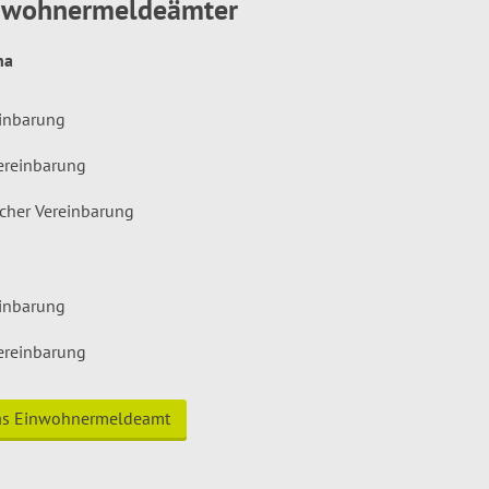
inwohnermeldeämter
hna
einbarung
ereinbarung
icher Vereinbarung
einbarung
ereinbarung
das Einwohnermeldeamt