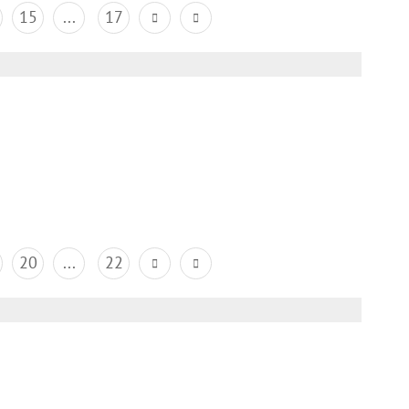
15
...
17
20
...
22