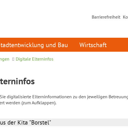
Barrierefreiheit
Ko
Stadtentwicklung und Bau
Wirtschaft
ungen
Digitale Elterninfos
lterninfos
ie digitalisierte Elterninformationen zu den jeweiligen Betreuun
iert werden (zum Aufklappen).
us der Kita "Borstel"