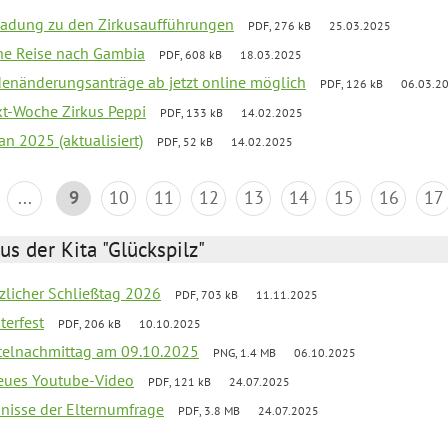
ladung zu den Zirkusaufführungen
PDF, 276 kB
25.03.2025
che Reise nach Gambia
PDF, 608 kB
18.03.2025
denänderungsanträge ab jetzt online möglich
PDF, 126 kB
06.03.2
ekt-Woche Zirkus Peppi
PDF, 133 kB
14.02.2025
an 2025 (aktualisiert)
PDF, 52 kB
14.02.2025
...
9
10
11
12
13
14
15
16
17
us der Kita "Glückspilz"
tzlicher Schließtag 2026
PDF, 703 kB
11.11.2025
terfest
PDF, 206 kB
10.10.2025
telnachmittag am 09.10.2025
PNG, 1.4 MB
06.10.2025
neues Youtube-Video
PDF, 121 kB
24.07.2025
bnisse der Elternumfrage
PDF, 3.8 MB
24.07.2025