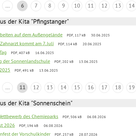
...
6
7
8
9
10
11
12
13
14
us der Kita "Pfingstanger"
arbeiten auf dem Außengelände
PDF, 117 kB
30.06.2025
Zahnarzt kommt am 7. Juli
PDF, 114 kB
20.06.2025
Tag
PDF, 407 kB
16.06.2025
ung der Sonnenlandschule
PDF, 202 kB
13.06.2025
 2025
PDF, 491 kB
13.06.2025
...
11
12
13
14
15
16
17
18
19
us der Kita "Sonnenschein"
 Wettbewerb des Chemieparks
PDF, 506 kB
06.08.2026
st 2026
PDF, 196 kB
06.08.2026
enfest der Vorschulkinder
PDF, 257 kB
28.07.2026