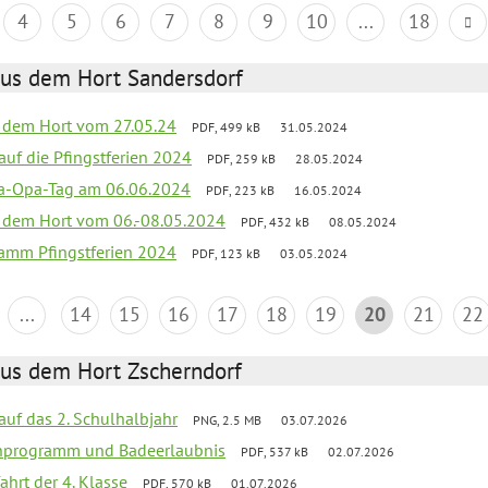
4
5
6
7
8
9
10
...
18
aus dem Hort Sandersdorf
s dem Hort vom 27.05.24
PDF, 499 kB
31.05.2024
 auf die Pfingstferien 2024
PDF, 259 kB
28.05.2024
a-Opa-Tag am 06.06.2024
PDF, 223 kB
16.05.2024
s dem Hort vom 06.-08.05.2024
PDF, 432 kB
08.05.2024
ramm Pfingstferien 2024
PDF, 123 kB
03.05.2024
...
14
15
16
17
18
19
20
21
22
aus dem Hort Zscherndorf
 auf das 2. Schulhalbjahr
PNG, 2.5 MB
03.07.2026
ienprogramm und Badeerlaubnis
PDF, 537 kB
02.07.2026
ahrt der 4. Klasse
PDF, 570 kB
01.07.2026