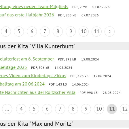
tellung eines neuen Team-Mitglieds
PDF, 2 MB
07.07.2026
 auf das erste Halbjahr 2026
PDF, 255 kB
07.07.2026
4
5
6
7
8
9
10
11
us der Kita "Villa Kunterbunt"
elalterfest am 6. September
PDF, 198 kB
15.08.2024
ließtage 2025
PDF, 806 kB
14.08.2024
neues Video zum Kindertags-Zirkus
PDF, 125 kB
17.06.2024
balltag am 20.06.2024
PDF, 143 kB
14.06.2024
te Nachrichten aus der Roitzscher Villa
PDF, 998 kB
28.05.2024
...
4
5
6
7
8
9
10
11
12
us der Kita "Max und Moritz"