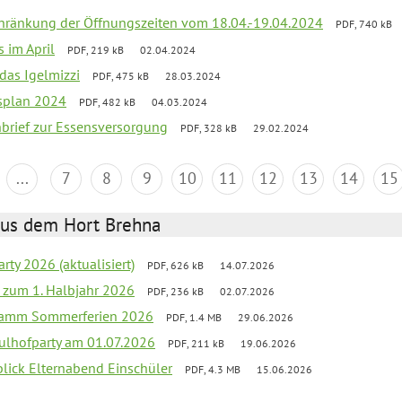
chränkung der Öffnungszeiten vom 18.04.-19.04.2024
PDF, 740 kB
s im April
PDF, 219 kB
02.04.2024
 das Igelmizzi
PDF, 475 kB
28.03.2024
esplan 2024
PDF, 482 kB
04.03.2024
nbrief zur Essensversorgung
PDF, 328 kB
29.02.2024
...
7
8
9
10
11
12
13
14
15
aus dem Hort Brehna
rty 2026 (aktualisiert)
PDF, 626 kB
14.07.2026
ef zum 1. Halbjahr 2026
PDF, 236 kB
02.07.2026
gramm Sommerferien 2026
PDF, 1.4 MB
29.06.2026
ulhofparty am 01.07.2026
PDF, 211 kB
19.06.2026
blick Elternabend Einschüler
PDF, 4.3 MB
15.06.2026