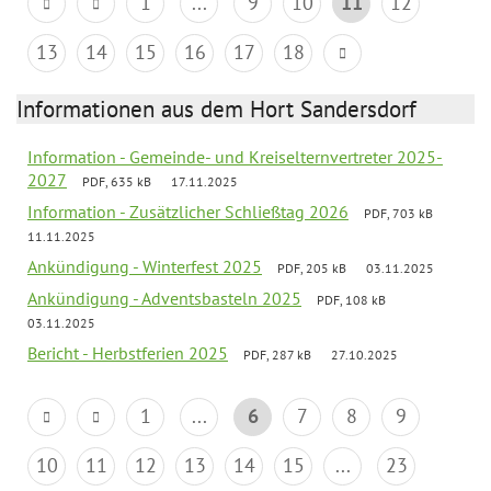
1
...
9
10
11
12
13
14
15
16
17
18
Informationen aus dem Hort Sandersdorf
Information - Gemeinde- und Kreiselternvertreter 2025-
2027
PDF, 635 kB
17.11.2025
Information - Zusätzlicher Schließtag 2026
PDF, 703 kB
11.11.2025
Ankündigung - Winterfest 2025
PDF, 205 kB
03.11.2025
Ankündigung - Adventsbasteln 2025
PDF, 108 kB
03.11.2025
Bericht - Herbstferien 2025
PDF, 287 kB
27.10.2025
1
...
6
7
8
9
10
11
12
13
14
15
...
23