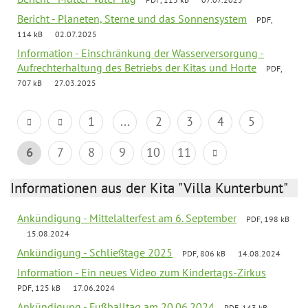
Bericht - Planeten, Sterne und das Sonnensystem
PDF,
114 kB
02.07.2025
Information - Einschränkung der Wasserversorgung -
Aufrechterhaltung des Betriebs der Kitas und Horte
PDF,
707 kB
27.03.2025
1
...
2
3
4
5
6
7
8
9
10
11
Informationen aus der Kita "Villa Kunterbunt"
Ankündigung - Mittelalterfest am 6. September
PDF, 198 kB
15.08.2024
Ankündigung - Schließtage 2025
PDF, 806 kB
14.08.2024
Information - Ein neues Video zum Kindertags-Zirkus
PDF, 125 kB
17.06.2024
Ankündigung - Fußballtag am 20.06.2024
PDF, 143 kB