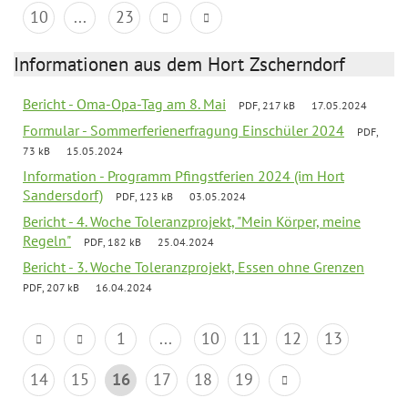
10
...
23
Informationen aus dem Hort Zscherndorf
Bericht - Oma-Opa-Tag am 8. Mai
PDF, 217 kB
17.05.2024
Formular - Sommerferienerfragung Einschüler 2024
PDF,
73 kB
15.05.2024
Information - Programm Pfingstferien 2024 (im Hort
Sandersdorf)
PDF, 123 kB
03.05.2024
Bericht - 4. Woche Toleranzprojekt, "Mein Körper, meine
Regeln"
PDF, 182 kB
25.04.2024
Bericht - 3. Woche Toleranzprojekt, Essen ohne Grenzen
PDF, 207 kB
16.04.2024
1
...
10
11
12
13
14
15
16
17
18
19