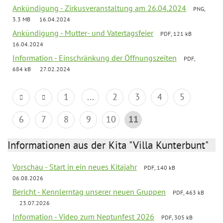
Ankündigung - Zirkusveranstaltung am 26.04.2024
PNG,
3.3 MB
16.04.2024
Ankündigung - Mutter- und Vatertagsfeier
PDF, 121 kB
16.04.2024
Information - Einschränkung der Öffnungszeiten
PDF,
684 kB
27.02.2024
1
...
2
3
4
5
6
7
8
9
10
11
Informationen aus der Kita "Villa Kunterbunt"
Vorschau - Start in ein neues Kitajahr
PDF, 140 kB
06.08.2026
Bericht - Kennlerntag unserer neuen Gruppen
PDF, 463 kB
23.07.2026
Information - Video zum Neptunfest 2026
PDF, 305 kB