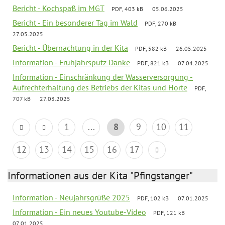
Bericht - Kochspaß im MGT
PDF, 403 kB
05.06.2025
Bericht - Ein besonderer Tag im Wald
PDF, 270 kB
27.05.2025
Bericht - Übernachtung in der Kita
PDF, 582 kB
26.05.2025
Information - Frühjahrsputz Danke
PDF, 821 kB
07.04.2025
Information - Einschränkung der Wasserversorgung -
Aufrechterhaltung des Betriebs der Kitas und Horte
PDF,
707 kB
27.03.2025
1
...
8
9
10
11
12
13
14
15
16
17
Informationen aus der Kita "Pfingstanger"
Information - Neujahrsgrüße 2025
PDF, 102 kB
07.01.2025
Information - Ein neues Youtube-Video
PDF, 121 kB
07.01.2025