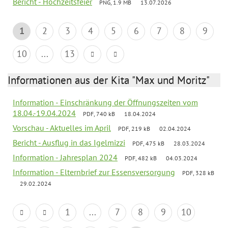
Bericht - Hochzeitsfeier
PNG, 1.9 MB
13.07.2026
1
2
3
4
5
6
7
8
9
10
...
13
Informationen aus der Kita "Max und Moritz"
Information - Einschränkung der Öffnungszeiten vom
18.04.-19.04.2024
PDF, 740 kB
18.04.2024
Vorschau - Aktuelles im April
PDF, 219 kB
02.04.2024
Bericht - Ausflug in das Igelmizzi
PDF, 475 kB
28.03.2024
Information - Jahresplan 2024
PDF, 482 kB
04.03.2024
Information - Elternbrief zur Essensversorgung
PDF, 328 kB
29.02.2024
1
...
7
8
9
10