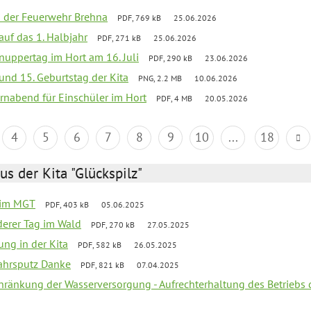
ei der Feuerwehr Brehna
PDF, 769 kB
25.06.2026
 auf das 1. Halbjahr
PDF, 271 kB
25.06.2026
uppertag im Hort am 16. Juli
PDF, 290 kB
23.06.2026
 und 15. Geburtstag der Kita
PNG, 2.2 MB
10.06.2026
rnabend für Einschüler im Hort
PDF, 4 MB
20.05.2026
4
5
6
7
8
9
10
...
18
us der Kita "Glückspilz"
 im MGT
PDF, 403 kB
05.06.2025
derer Tag im Wald
PDF, 270 kB
27.05.2025
ung in der Kita
PDF, 582 kB
26.05.2025
jahrsputz Danke
PDF, 821 kB
07.04.2025
chränkung der Wasserversorgung - Aufrechterhaltung des Betriebs 