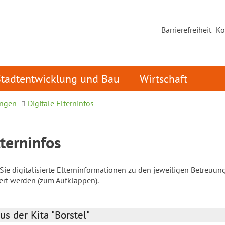
Barrierefreiheit
Ko
Stadtentwicklung und Bau
Wirtschaft
ungen
Digitale Elterninfos
lterninfos
ie digitalisierte Elterninformationen zu den jeweiligen Betreuun
iert werden (zum Aufklappen).
us der Kita "Borstel"