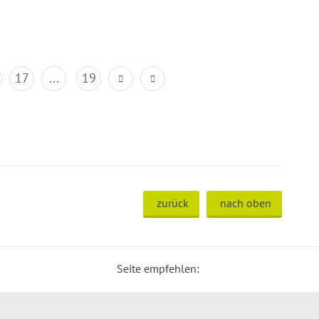
17
...
19
zurück
nach oben
Seite empfehlen: