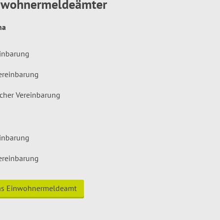
inwohnermeldeämter
hna
einbarung
ereinbarung
icher Vereinbarung
einbarung
ereinbarung
das Einwohnermeldeamt