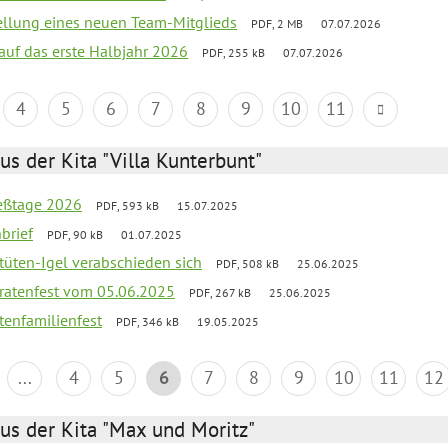
tellung eines neuen Team-Mitglieds
PDF, 2 MB
07.07.2026
 auf das erste Halbjahr 2026
PDF, 255 kB
07.07.2026
4
5
6
7
8
9
10
11
us der Kita "Villa Kunterbunt"
ießtage 2026
PDF, 593 kB
15.07.2025
brief
PDF, 90 kB
01.07.2025
rtüten-Igel verabschieden sich
PDF, 508 kB
25.06.2025
piratenfest vom 05.06.2025
PDF, 267 kB
25.06.2025
tenfamilienfest
PDF, 346 kB
19.05.2025
...
4
5
6
7
8
9
10
11
12
us der Kita "Max und Moritz"