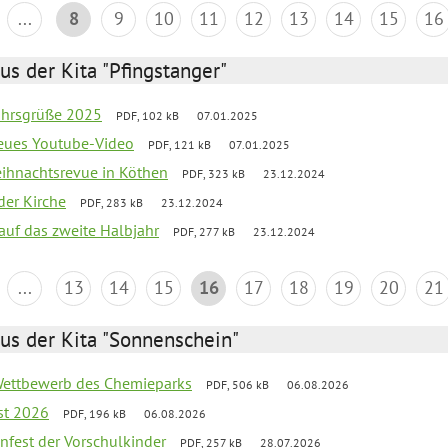
...
8
9
10
11
12
13
14
15
16
us der Kita "Pfingstanger"
ahrsgrüße 2025
PDF, 102 kB
07.01.2025
neues Youtube-Video
PDF, 121 kB
07.01.2025
Weihnachtsrevue in Köthen
PDF, 323 kB
23.12.2024
der Kirche
PDF, 283 kB
23.12.2024
 auf das zweite Halbjahr
PDF, 277 kB
23.12.2024
...
13
14
15
16
17
18
19
20
21
us der Kita "Sonnenschein"
 Wettbewerb des Chemieparks
PDF, 506 kB
06.08.2026
st 2026
PDF, 196 kB
06.08.2026
enfest der Vorschulkinder
PDF, 257 kB
28.07.2026