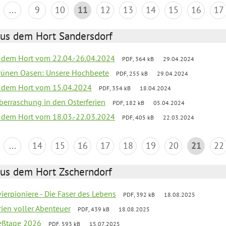
...
9
10
11
12
13
14
15
16
17
aus dem Hort Sandersdorf
s dem Hort vom 22.04.-26.04.2024
PDF, 364 kB
29.04.2024
grünen Oasen: Unsere Hochbeete
PDF, 255 kB
29.04.2024
s dem Hort vom 15.04.2024
PDF, 354 kB
18.04.2024
 Überraschung in den Osterferien
PDF, 182 kB
05.04.2024
s dem Hort vom 18.03.-22.03.2024
PDF, 405 kB
22.03.2024
...
14
15
16
17
18
19
20
21
22
aus dem Hort Zscherndorf
vierpioniere - Die Faser des Lebens
PDF, 392 kB
18.08.2025
rien voller Abenteuer
PDF, 439 kB
18.08.2025
ießtage 2026
PDF, 593 kB
15.07.2025