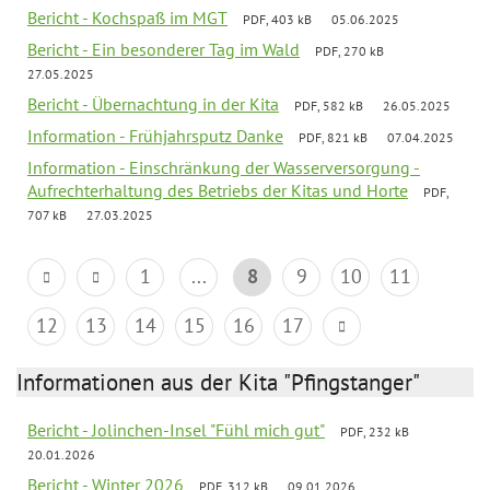
Bericht - Kochspaß im MGT
PDF, 403 kB
05.06.2025
Bericht - Ein besonderer Tag im Wald
PDF, 270 kB
27.05.2025
Bericht - Übernachtung in der Kita
PDF, 582 kB
26.05.2025
Information - Frühjahrsputz Danke
PDF, 821 kB
07.04.2025
Information - Einschränkung der Wasserversorgung -
Aufrechterhaltung des Betriebs der Kitas und Horte
PDF,
707 kB
27.03.2025
1
...
8
9
10
11
12
13
14
15
16
17
Informationen aus der Kita "Pfingstanger"
Bericht - Jolinchen-Insel "Fühl mich gut"
PDF, 232 kB
20.01.2026
Bericht - Winter 2026
PDF, 312 kB
09.01.2026