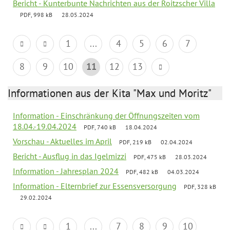
Bericht - Kunterbunte Nachrichten aus der Roitzscher Villa
PDF, 998 kB
28.05.2024
1
...
4
5
6
7
8
9
10
11
12
13
Informationen aus der Kita "Max und Moritz"
Information - Einschränkung der Öffnungszeiten vom
18.04.-19.04.2024
PDF, 740 kB
18.04.2024
Vorschau - Aktuelles im April
PDF, 219 kB
02.04.2024
Bericht - Ausflug in das Igelmizzi
PDF, 475 kB
28.03.2024
Information - Jahresplan 2024
PDF, 482 kB
04.03.2024
Information - Elternbrief zur Essensversorgung
PDF, 328 kB
29.02.2024
1
...
7
8
9
10