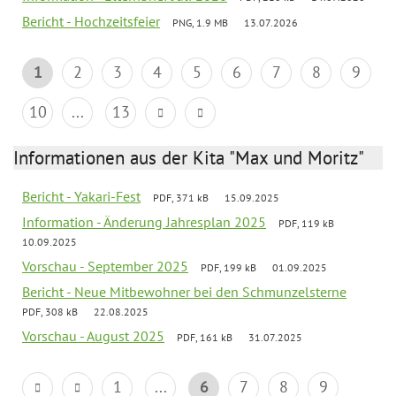
Bericht - Hochzeitsfeier
PNG, 1.9 MB
13.07.2026
1
2
3
4
5
6
7
8
9
10
...
13
Informationen aus der Kita "Max und Moritz"
Bericht - Yakari-Fest
PDF, 371 kB
15.09.2025
Information - Änderung Jahresplan 2025
PDF, 119 kB
10.09.2025
Vorschau - September 2025
PDF, 199 kB
01.09.2025
Bericht - Neue Mitbewohner bei den Schmunzelsterne
PDF, 308 kB
22.08.2025
Vorschau - August 2025
PDF, 161 kB
31.07.2025
1
...
6
7
8
9