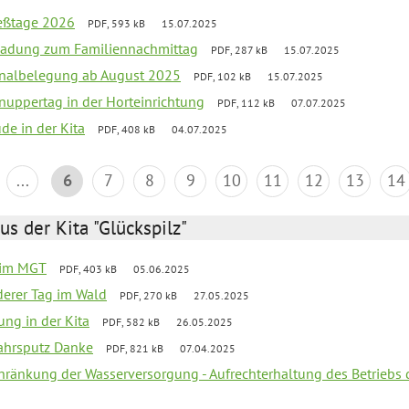
ießtage 2026
PDF, 593 kB
15.07.2025
ladung zum Familiennachmittag
PDF, 287 kB
15.07.2025
onalbelegung ab August 2025
PDF, 102 kB
15.07.2025
uppertag in der Horteinrichtung
PDF, 112 kB
07.07.2025
ude in der Kita
PDF, 408 kB
04.07.2025
...
6
7
8
9
10
11
12
13
14
us der Kita "Glückspilz"
 im MGT
PDF, 403 kB
05.06.2025
derer Tag im Wald
PDF, 270 kB
27.05.2025
ung in der Kita
PDF, 582 kB
26.05.2025
jahrsputz Danke
PDF, 821 kB
07.04.2025
chränkung der Wasserversorgung - Aufrechterhaltung des Betriebs 