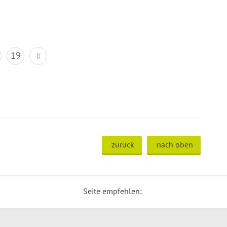
19
zurück
nach oben
Seite empfehlen: