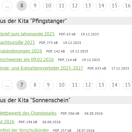
...
8
9
10
11
12
13
14
15
16
us der Kita "Pfingstanger"
rnbrief zum Jahresende 2025
PDF, 63 kB
19.12.2025
hnachtsgrüße 2025
PDF, 275 kB
19.12.2025
sonaländerungen 2026
PDF, 142 kB
19.12.2025
nschwester am 09.02.2026
PDF, 114 kB
19.12.2025
inde- und Kreiselternvertreter 2025-2027
PDF, 635 kB
17.11.2025
...
7
8
9
10
11
12
13
14
15
us der Kita "Sonnenschein"
 Wettbewerb des Chemieparks
PDF, 506 kB
06.08.2026
st 2026
PDF, 196 kB
06.08.2026
enfest der Vorschulkinder
PDF, 257 kB
28.07.2026