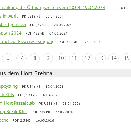
chränkung der Öffnungszeiten vom 18.04.-19.04.2024
PDF, 740 kB
s im April
PDF, 219 kB
02.04.2024
 das Igelmizzi
PDF, 475 kB
28.03.2024
esplan 2024
PDF, 482 kB
04.03.2024
nbrief zur Essensversorgung
PDF, 328 kB
29.02.2024
...
7
8
9
10
11
12
13
14
15
aus dem Hort Brehna
 Upcycling
PDF, 546 kB
17.04.2026
eak Kids
PDF, 390 kB
07.04.2026
 im Hort Pazzelclab
PDF, 831 kB
01.04.2026
ng Break Kids
PDF, 289 kB
27.03.2026
oche
PDF, 2.5 MB
16.03.2026