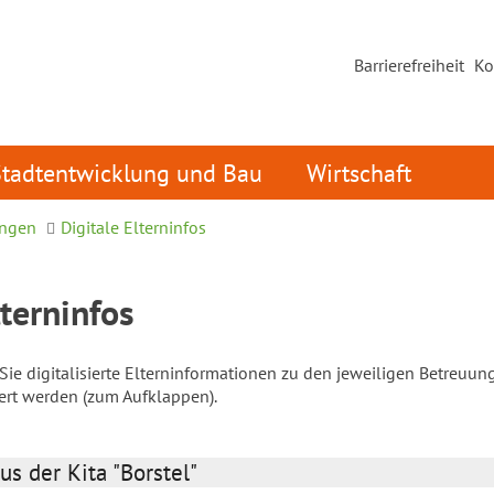
Barrierefreiheit
Ko
Stadtentwicklung und Bau
Wirtschaft
ungen
Digitale Elterninfos
lterninfos
ie digitalisierte Elterninformationen zu den jeweiligen Betreuun
iert werden (zum Aufklappen).
us der Kita "Borstel"