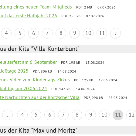
tellung eines neuen Team-Mitglieds
PDF, 2 MB
07.07.2026
 auf das erste Halbjahr 2026
PDF, 255 kB
07.07.2026
4
5
6
7
8
9
10
11
us der Kita "Villa Kunterbunt"
elalterfest am 6. September
PDF, 198 kB
15.08.2024
ließtage 2025
PDF, 806 kB
14.08.2024
neues Video zum Kindertags-Zirkus
PDF, 125 kB
17.06.2024
balltag am 20.06.2024
PDF, 143 kB
14.06.2024
te Nachrichten aus der Roitzscher Villa
PDF, 998 kB
28.05.2024
...
4
5
6
7
8
9
10
11
12
us der Kita "Max und Moritz"