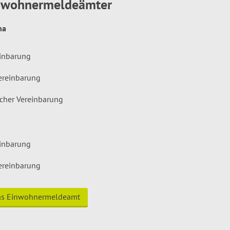
inwohnermeldeämter
hna
einbarung
ereinbarung
icher Vereinbarung
einbarung
ereinbarung
das Einwohnermeldeamt