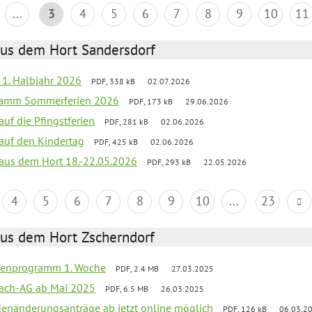
...
3
4
5
6
7
8
9
10
11
aus dem Hort Sandersdorf
f 1. Halbjahr 2026
PDF, 338 kB
02.07.2026
gramm Sommerferien 2026
PDF, 173 kB
29.06.2026
auf die Pfingstferien
PDF, 281 kB
02.06.2026
 auf den Kindertag
PDF, 425 kB
02.06.2026
k aus dem Hort 18.-22.05.2026
PDF, 293 kB
22.05.2026
4
5
6
7
8
9
10
...
23
aus dem Hort Zscherndorf
rienprogramm 1. Woche
PDF, 2.4 MB
27.03.2025
ach-AG ab Mai 2025
PDF, 6.5 MB
26.03.2025
denänderungsanträge ab jetzt online möglich
PDF, 126 kB
06.03.2