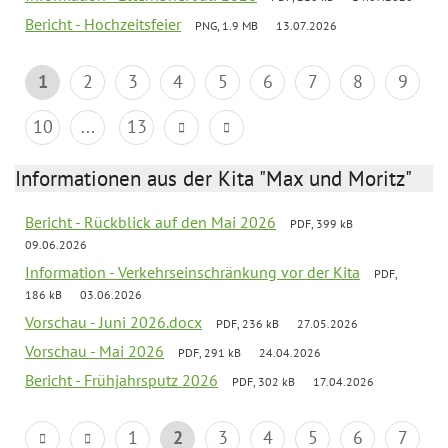
Bericht - Hochzeitsfeier
PNG, 1.9 MB
13.07.2026
1
2
3
4
5
6
7
8
9
10
...
13
Informationen aus der Kita "Max und Moritz"
Bericht - Rückblick auf den Mai 2026
PDF, 399 kB
09.06.2026
Information - Verkehrseinschränkung vor der Kita
PDF,
186 kB
03.06.2026
Vorschau - Juni 2026.docx
PDF, 236 kB
27.05.2026
Vorschau - Mai 2026
PDF, 291 kB
24.04.2026
Bericht - Frühjahrsputz 2026
PDF, 302 kB
17.04.2026
1
2
3
4
5
6
7