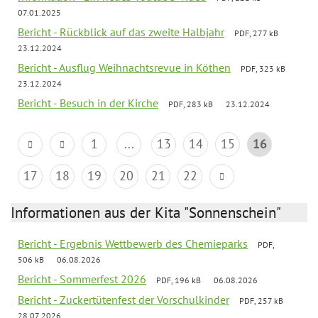
07.01.2025
Bericht - Rückblick auf das zweite Halbjahr
PDF, 277 kB
23.12.2024
Bericht - Ausflug Weihnachtsrevue in Köthen
PDF, 323 kB
23.12.2024
Bericht - Besuch in der Kirche
PDF, 283 kB
23.12.2024
1
...
13
14
15
16
17
18
19
20
21
22
Informationen aus der Kita "Sonnenschein"
Bericht - Ergebnis Wettbewerb des Chemieparks
PDF,
506 kB
06.08.2026
Bericht - Sommerfest 2026
PDF, 196 kB
06.08.2026
Bericht - Zuckertütenfest der Vorschulkinder
PDF, 257 kB
28.07.2026