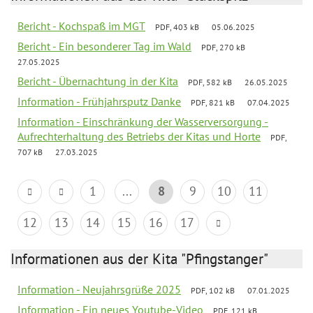
Bericht - Kochspaß im MGT
PDF, 403 kB
05.06.2025
Bericht - Ein besonderer Tag im Wald
PDF, 270 kB
27.05.2025
Bericht - Übernachtung in der Kita
PDF, 582 kB
26.05.2025
Information - Frühjahrsputz Danke
PDF, 821 kB
07.04.2025
Information - Einschränkung der Wasserversorgung -
Aufrechterhaltung des Betriebs der Kitas und Horte
PDF,
707 kB
27.03.2025
1
...
8
9
10
11
12
13
14
15
16
17
Informationen aus der Kita "Pfingstanger"
Information - Neujahrsgrüße 2025
PDF, 102 kB
07.01.2025
Information - Ein neues Youtube-Video
PDF, 121 kB