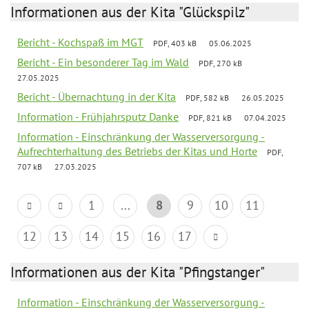
Informationen aus der Kita "Glückspilz"
Bericht - Kochspaß im MGT
PDF, 403 kB
05.06.2025
Bericht - Ein besonderer Tag im Wald
PDF, 270 kB
27.05.2025
Bericht - Übernachtung in der Kita
PDF, 582 kB
26.05.2025
Information - Frühjahrsputz Danke
PDF, 821 kB
07.04.2025
Information - Einschränkung der Wasserversorgung -
Aufrechterhaltung des Betriebs der Kitas und Horte
PDF,
707 kB
27.03.2025
1
...
8
9
10
11
12
13
14
15
16
17
Informationen aus der Kita "Pfingstanger"
Information - Einschränkung der Wasserversorgung -