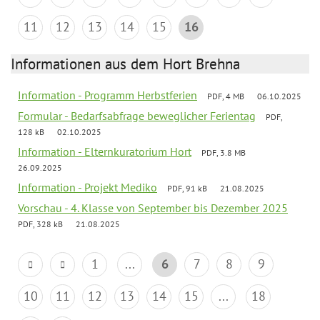
11
12
13
14
15
16
Informationen aus dem Hort Brehna
Information - Programm Herbstferien
PDF, 4 MB
06.10.2025
Formular - Bedarfsabfrage beweglicher Ferientag
PDF,
128 kB
02.10.2025
Information - Elternkuratorium Hort
PDF, 3.8 MB
26.09.2025
Information - Projekt Mediko
PDF, 91 kB
21.08.2025
Vorschau - 4. Klasse von September bis Dezember 2025
PDF, 328 kB
21.08.2025
1
...
6
7
8
9
10
11
12
13
14
15
...
18