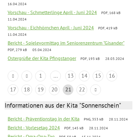
16.04.2024
Vorschau - Schmetterlinge April - Juni 2024
PDF, 168 kB
11.04.2024
Vorschau - Eichhörnchen April - Juni 2024
PDF, 419 kB
11.04.2024
Bericht - Spielevormittag im Seniorenzentrum "Gisander"
PDF, 279 kB
05.04.2024
Ostergrüße der Kita Pfingstanger
PDF, 193 kB
28.03.2024
1
...
13
14
15
16
17
18
19
20
21
22
Informationen aus der Kita "Sonnenschein"
Bericht - Präventionstag in der Kita
PNG, 353 kB
28.11.2024
Bericht - Vorlesetag 2024
PDF, 145 kB
28.11.2024
Bericht - Oma-Opa-Tag
PDF, 59 kB
15.11.2024