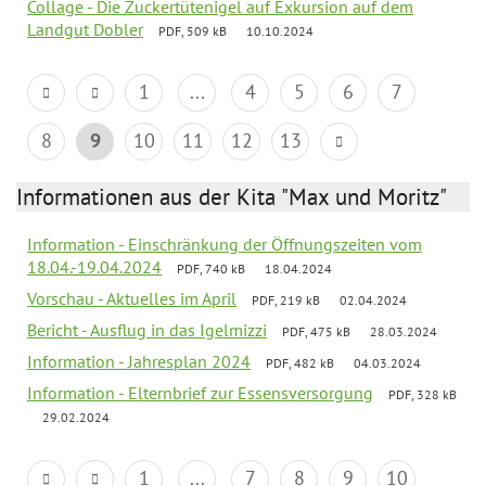
Collage - Die Zuckertütenigel auf Exkursion auf dem
Landgut Dobler
PDF, 509 kB
10.10.2024
1
...
4
5
6
7
8
9
10
11
12
13
Informationen aus der Kita "Max und Moritz"
Information - Einschränkung der Öffnungszeiten vom
18.04.-19.04.2024
PDF, 740 kB
18.04.2024
Vorschau - Aktuelles im April
PDF, 219 kB
02.04.2024
Bericht - Ausflug in das Igelmizzi
PDF, 475 kB
28.03.2024
Information - Jahresplan 2024
PDF, 482 kB
04.03.2024
Information - Elternbrief zur Essensversorgung
PDF, 328 kB
29.02.2024
1
...
7
8
9
10