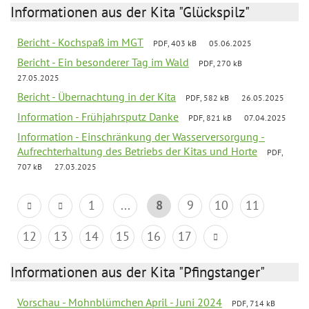
Informationen aus der Kita "Glückspilz"
Bericht - Kochspaß im MGT
PDF, 403 kB
05.06.2025
Bericht - Ein besonderer Tag im Wald
PDF, 270 kB
27.05.2025
Bericht - Übernachtung in der Kita
PDF, 582 kB
26.05.2025
Information - Frühjahrsputz Danke
PDF, 821 kB
07.04.2025
Information - Einschränkung der Wasserversorgung -
Aufrechterhaltung des Betriebs der Kitas und Horte
PDF,
707 kB
27.03.2025
1
...
8
9
10
11
12
13
14
15
16
17
Informationen aus der Kita "Pfingstanger"
Vorschau - Mohnblümchen April - Juni 2024
PDF, 714 kB