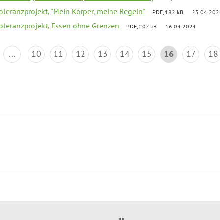
Toleranzprojekt, "Mein Körper, meine Regeln"
PDF, 182 kB
25.04.202
Toleranzprojekt, Essen ohne Grenzen
PDF, 207 kB
16.04.2024
...
10
11
12
13
14
15
16
17
18