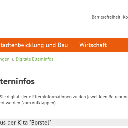
Barrierefreiheit
Ko
Stadtentwicklung und Bau
Wirtschaft
ungen
Digitale Elterninfos
lterninfos
ie digitalisierte Elterninformationen zu den jeweiligen Betreuun
iert werden (zum Aufklappen).
us der Kita "Borstel"