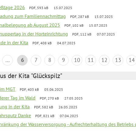
ießtage 2026
PDF, 593 kB
15.07.2025
ladung zum Familiennachmittag
PDF, 287 kB
15.07.2025
onalbelegung ab August 2025
PDF, 102 kB
15.07.2025
uppertag in der Horteinrichtung
PDF, 112 kB
07.07.2025
ude in der Kita
PDF, 408 kB
04.07.2025
...
6
7
8
9
10
11
12
13
14
us der Kita "Glückspilz"
 im MGT
PDF, 403 kB
05.06.2025
derer Tag im Wald
PDF, 270 kB
27.05.2025
ung in der Kita
PDF, 582 kB
26.05.2025
jahrsputz Danke
PDF, 821 kB
07.04.2025
chränkung der Wasserversorgung - Aufrechterhaltung des Betriebs 