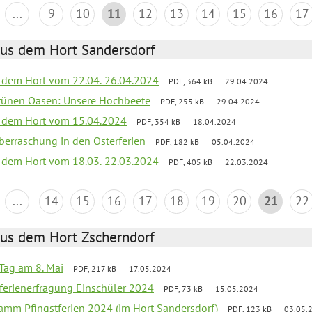
...
9
10
11
12
13
14
15
16
17
aus dem Hort Sandersdorf
s dem Hort vom 22.04.-26.04.2024
PDF, 364 kB
29.04.2024
grünen Oasen: Unsere Hochbeete
PDF, 255 kB
29.04.2024
s dem Hort vom 15.04.2024
PDF, 354 kB
18.04.2024
 Überraschung in den Osterferien
PDF, 182 kB
05.04.2024
s dem Hort vom 18.03.-22.03.2024
PDF, 405 kB
22.03.2024
...
14
15
16
17
18
19
20
21
22
aus dem Hort Zscherndorf
Tag am 8. Mai
PDF, 217 kB
17.05.2024
ferienerfragung Einschüler 2024
PDF, 73 kB
15.05.2024
ramm Pfingstferien 2024 (im Hort Sandersdorf)
PDF, 123 kB
03.05.