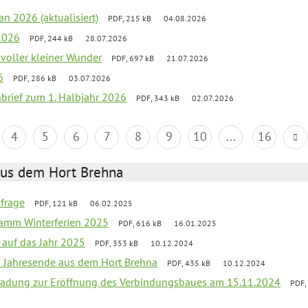
an 2026 (aktualisiert)
PDF, 215 kB
04.08.2026
2026
PDF, 244 kB
28.07.2026
 voller kleiner Wunder
PDF, 697 kB
21.07.2026
6
PDF, 286 kB
03.07.2026
nbrief zum 1. Halbjahr 2026
PDF, 343 kB
02.07.2026
4
5
6
7
8
9
10
...
16
aus dem Hort Brehna
bfrage
PDF, 121 kB
06.02.2025
ramm Winterferien 2025
PDF, 616 kB
16.01.2025
 auf das Jahr 2025
PDF, 353 kB
10.12.2024
m Jahresende aus dem Hort Brehna
PDF, 435 kB
10.12.2024
ladung zur Eröffnung des Verbindungsbaues am 15.11.2024
PDF,