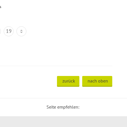
4
19
zurück
nach oben
Seite empfehlen: