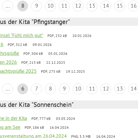
...
8
9
10
11
12
13
14
15
16
us der Kita "Pfingstanger"
-Insel "Fühl mich gut"
PDF, 232 kB
20.01.2026
26
PDF, 312 kB
09.01.2026
ahrsgrüße
PDF, 504 kB
05.01.2026
lan 2026
PDF, 213 kB
22.12.2025
hnachtsgrüße 2025
PDF, 275 kB
19.12.2025
...
6
7
8
9
10
11
12
13
14
us der Kita "Sonnenschein"
he in der Kita
PDF, 777 kB
03.05.2024
ang am See
PDF, 186 kB
16.04.2024
kusveranstaltung am 26.04.2024
PNG, 3.3 MB
16.04.2024