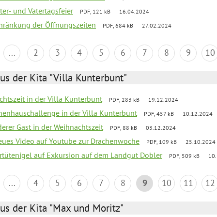
er- und Vatertagsfeier
PDF, 121 kB
16.04.2024
chränkung der Öffnungszeiten
PDF, 684 kB
27.02.2024
...
2
3
4
5
6
7
8
9
10
us der Kita "Villa Kunterbunt"
chtszeit in der Villa Kunterbunt
PDF, 283 kB
19.12.2024
chenhauschallenge in der Villa Kunterbunt
PDF, 457 kB
10.12.2024
derer Gast in der Weihnachtszeit
PDF, 88 kB
03.12.2024
neues Video auf Youtube zur Drachenwoche
PDF, 109 kB
25.10.2024
ertütenigel auf Exkursion auf dem Landgut Dobler
PDF, 509 kB
10
...
4
5
6
7
8
9
10
11
12
us der Kita "Max und Moritz"