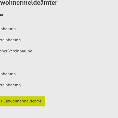
inwohnermeldeämter
hna
einbarung
ereinbarung
icher Vereinbarung
einbarung
ereinbarung
das Einwohnermeldeamt