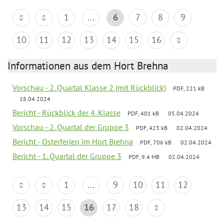
1
...
6
7
8
9
10
11
12
13
14
15
16
Informationen aus dem Hort Brehna
Vorschau - 2. Quartal Klasse 2 (mit Rückblick)
PDF, 221 kB
18.04.2024
Bericht - Rückblick der 4. Klasse
PDF, 401 kB
05.04.2024
Vorschau - 2. Quartal der Gruppe 3
PDF, 423 kB
02.04.2024
Bericht - Osterferien im Hort Brehna
PDF, 706 kB
02.04.2024
Bericht - 1. Quartal der Gruppe 3
PDF, 9.4 MB
02.04.2024
1
...
9
10
11
12
13
14
15
16
17
18