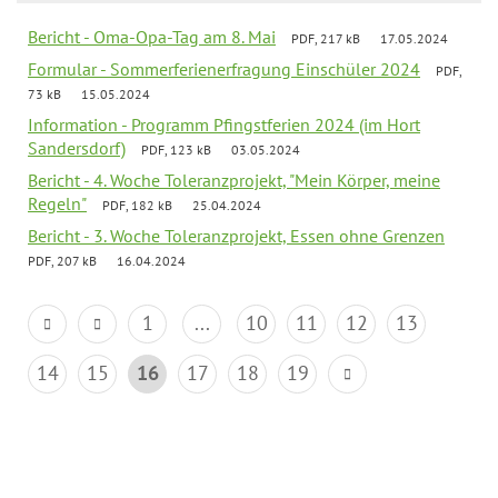
Bericht - Oma-Opa-Tag am 8. Mai
PDF, 217 kB
17.05.2024
Formular - Sommerferienerfragung Einschüler 2024
PDF,
73 kB
15.05.2024
Information - Programm Pfingstferien 2024 (im Hort
Sandersdorf)
PDF, 123 kB
03.05.2024
Bericht - 4. Woche Toleranzprojekt, "Mein Körper, meine
Regeln"
PDF, 182 kB
25.04.2024
Bericht - 3. Woche Toleranzprojekt, Essen ohne Grenzen
PDF, 207 kB
16.04.2024
1
...
10
11
12
13
14
15
16
17
18
19