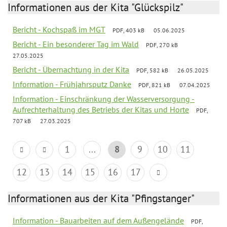
Informationen aus der Kita "Glückspilz"
Bericht - Kochspaß im MGT
PDF, 403 kB
05.06.2025
Bericht - Ein besonderer Tag im Wald
PDF, 270 kB
27.05.2025
Bericht - Übernachtung in der Kita
PDF, 582 kB
26.05.2025
Information - Frühjahrsputz Danke
PDF, 821 kB
07.04.2025
Information - Einschränkung der Wasserversorgung -
Aufrechterhaltung des Betriebs der Kitas und Horte
PDF,
707 kB
27.03.2025
1
...
8
9
10
11
12
13
14
15
16
17
Informationen aus der Kita "Pfingstanger"
Information - Bauarbeiten auf dem Außengelände
PDF,