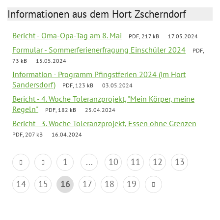
Informationen aus dem Hort Zscherndorf
Bericht - Oma-Opa-Tag am 8. Mai
PDF, 217 kB
17.05.2024
Formular - Sommerferienerfragung Einschüler 2024
PDF,
73 kB
15.05.2024
Information - Programm Pfingstferien 2024 (im Hort
Sandersdorf)
PDF, 123 kB
03.05.2024
Bericht - 4. Woche Toleranzprojekt, "Mein Körper, meine
Regeln"
PDF, 182 kB
25.04.2024
Bericht - 3. Woche Toleranzprojekt, Essen ohne Grenzen
PDF, 207 kB
16.04.2024
1
...
10
11
12
13
14
15
16
17
18
19