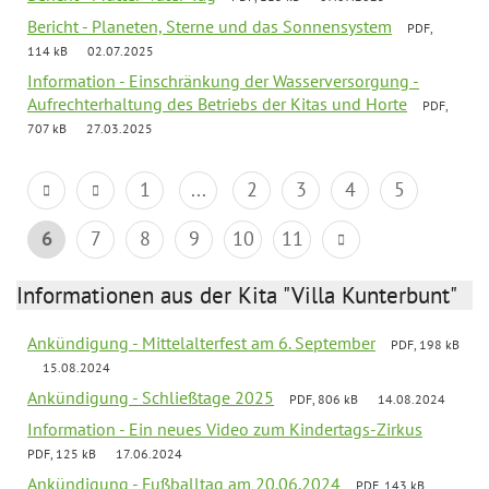
Bericht - Planeten, Sterne und das Sonnensystem
PDF,
114 kB
02.07.2025
Information - Einschränkung der Wasserversorgung -
Aufrechterhaltung des Betriebs der Kitas und Horte
PDF,
707 kB
27.03.2025
1
...
2
3
4
5
6
7
8
9
10
11
Informationen aus der Kita "Villa Kunterbunt"
Ankündigung - Mittelalterfest am 6. September
PDF, 198 kB
15.08.2024
Ankündigung - Schließtage 2025
PDF, 806 kB
14.08.2024
Information - Ein neues Video zum Kindertags-Zirkus
PDF, 125 kB
17.06.2024
Ankündigung - Fußballtag am 20.06.2024
PDF, 143 kB