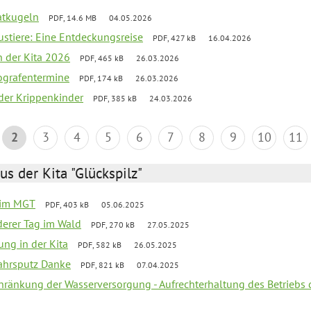
aatkugeln
PDF, 14.6 MB
04.05.2026
ustiere: Eine Entdeckungsreise
PDF, 427 kB
16.04.2026
in der Kita 2026
PDF, 465 kB
26.03.2026
ografentermine
PDF, 174 kB
26.03.2026
r der Krippenkinder
PDF, 385 kB
24.03.2026
2
3
4
5
6
7
8
9
10
11
us der Kita "Glückspilz"
 im MGT
PDF, 403 kB
05.06.2025
derer Tag im Wald
PDF, 270 kB
27.05.2025
ung in der Kita
PDF, 582 kB
26.05.2025
jahrsputz Danke
PDF, 821 kB
07.04.2025
chränkung der Wasserversorgung - Aufrechterhaltung des Betriebs 