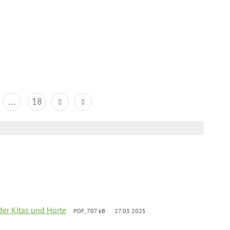
...
18
der Kitas und Horte
PDF, 707 kB
27.03.2025