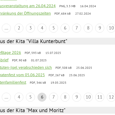
kusveranstaltung am 26.04.2024
PNG, 3.3 MB
16.04.2024
chränkung der Öffnungszeiten
PDF, 684 kB
27.02.2024
...
2
3
4
5
6
7
8
9
10
us der Kita "Villa Kunterbunt"
ießtage 2026
PDF, 593 kB
15.07.2025
brief
PDF, 90 kB
01.07.2025
rtüten-Igel verabschieden sich
PDF, 508 kB
25.06.2025
piratenfest vom 05.06.2025
PDF, 267 kB
25.06.2025
tenfamilienfest
PDF, 346 kB
19.05.2025
...
4
5
6
7
8
9
10
11
12
us der Kita "Max und Moritz"