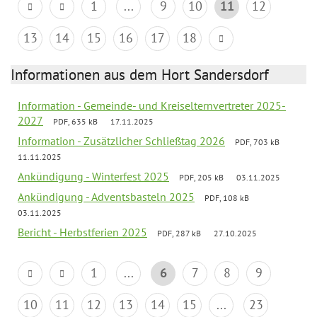
1
...
9
10
11
12
13
14
15
16
17
18
Informationen aus dem Hort Sandersdorf
Information - Gemeinde- und Kreiselternvertreter 2025-
2027
PDF, 635 kB
17.11.2025
Information - Zusätzlicher Schließtag 2026
PDF, 703 kB
11.11.2025
Ankündigung - Winterfest 2025
PDF, 205 kB
03.11.2025
Ankündigung - Adventsbasteln 2025
PDF, 108 kB
03.11.2025
Bericht - Herbstferien 2025
PDF, 287 kB
27.10.2025
1
...
6
7
8
9
10
11
12
13
14
15
...
23