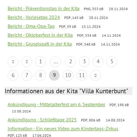
Bericht - Präventionstag in der Kita
PNG, 353 kB
28.11.2024
Bericht - Vorlesetag 2024
PDF, 145 kB
28.11.2024
Bericht - Oma-Opa-Tag
PDF, 59 kB
15.11.2024
Bericht - Oktoberfest in der Kita
PDF, 334 kB
14.11.2024
Bericht - Gruselspaß in der Kita
PDF, 348 kB
14.11.2024
1
...
2
3
4
5
6
7
8
9
10
11
Informationen aus der Kita "Villa Kunterbunt"
Ankündigung - Mittelalterfest am 6. September
PDF, 198 kB
15.08.2024
Ankündigung - Schließtage 2025
PDF, 806 kB
14.08.2024
Information - Ein neues Video zum Kindertags-Zirkus
PDF, 125 kB
17.06.2024