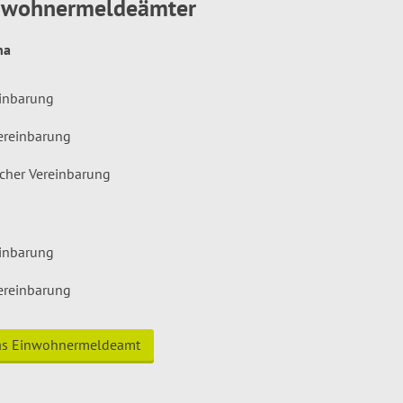
inwohnermeldeämter
hna
einbarung
ereinbarung
icher Vereinbarung
einbarung
ereinbarung
das Einwohnermeldeamt