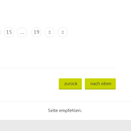
15
...
19
zurück
nach oben
Seite empfehlen: