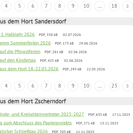
4
5
6
7
8
9
10
...
18
aus dem Hort Sandersdorf
f 1. Halbjahr 2026
PDF, 338 kB
02.07.2026
gramm Sommerferien 2026
PDF, 173 kB
29.06.2026
auf die Pfingstferien
PDF, 281 kB
02.06.2026
 auf den Kindertag
PDF, 425 kB
02.06.2026
k aus dem Hort 18.-22.05.2026
PDF, 293 kB
22.05.2026
4
5
6
7
8
9
10
...
23
aus dem Hort Zscherndorf
inde- und Kreiselternvertreter 2025-2027
PDF, 635 kB
17.11.2025
ng zum Abschluss des Papierprojekts
PDF, 271 kB
13.11.2025
tzlicher Schließtag 2026
PDF, 703 kB
11.11.2025