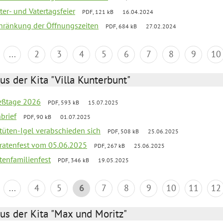
er- und Vatertagsfeier
PDF, 121 kB
16.04.2024
chränkung der Öffnungszeiten
PDF, 684 kB
27.02.2024
...
2
3
4
5
6
7
8
9
10
us der Kita "Villa Kunterbunt"
ießtage 2026
PDF, 593 kB
15.07.2025
brief
PDF, 90 kB
01.07.2025
rtüten-Igel verabschieden sich
PDF, 508 kB
25.06.2025
piratenfest vom 05.06.2025
PDF, 267 kB
25.06.2025
tenfamilienfest
PDF, 346 kB
19.05.2025
...
4
5
6
7
8
9
10
11
12
us der Kita "Max und Moritz"