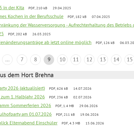
 in der Kita
PDF, 210 kB
29.04.2025
mes Kochen in der Berufsschule
PDF, 182 kB
07.04.2025
chränkung der Wasserversorgung - Aufrechterhaltung des Betriebs 
25
PDF, 202 kB
26.03.2025
denänderungsanträge ab jetzt online möglich
PDF, 126 kB
06.03.2
...
7
8
9
10
11
12
13
14
15
aus dem Hort Brehna
rty 2026 (aktualisiert)
PDF, 626 kB
14.07.2026
ef zum 1. Halbjahr 2026
PDF, 236 kB
02.07.2026
gramm Sommerferien 2026
PDF, 1.4 MB
29.06.2026
ulhofparty am 01.07.2026
PDF, 211 kB
19.06.2026
blick Elternabend Einschüler
PDF, 4.3 MB
15.06.2026