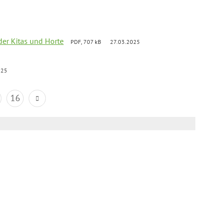
der Kitas und Horte
PDF, 707 kB
27.03.2025
025
16