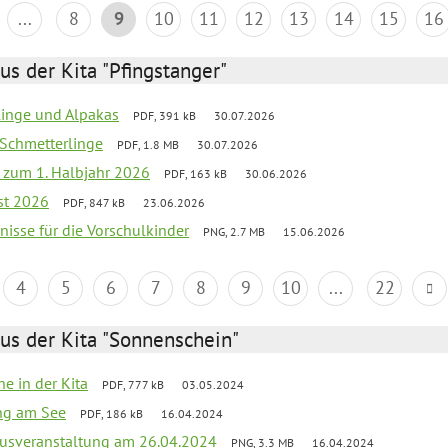
...
8
9
10
11
12
13
14
15
16
us der Kita "Pfingstanger"
rlinge und Alpakas
PDF, 391 kB
30.07.2026
 Schmetterlinge
PDF, 1.8 MB
30.07.2026
ef zum 1. Halbjahr 2026
PDF, 163 kB
30.06.2026
st 2026
PDF, 847 kB
23.06.2026
bnisse für die Vorschulkinder
PNG, 2.7 MB
15.06.2026
4
5
6
7
8
9
10
...
22
us der Kita "Sonnenschein"
he in der Kita
PDF, 777 kB
03.05.2024
ang am See
PDF, 186 kB
16.04.2024
kusveranstaltung am 26.04.2024
PNG, 3.3 MB
16.04.2024