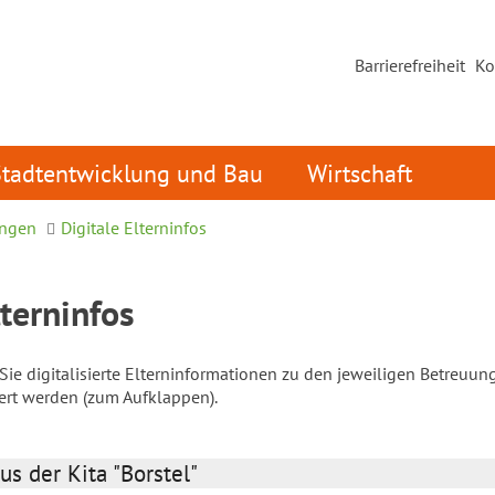
Barrierefreiheit
Ko
Stadtentwicklung und Bau
Wirtschaft
ungen
Digitale Elterninfos
lterninfos
ie digitalisierte Elterninformationen zu den jeweiligen Betreuun
iert werden (zum Aufklappen).
us der Kita "Borstel"