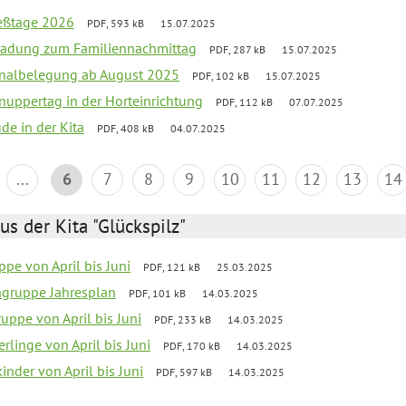
ießtage 2026
PDF, 593 kB
15.07.2025
ladung zum Familiennachmittag
PDF, 287 kB
15.07.2025
onalbelegung ab August 2025
PDF, 102 kB
15.07.2025
uppertag in der Horteinrichtung
PDF, 112 kB
07.07.2025
ude in der Kita
PDF, 408 kB
04.07.2025
...
6
7
8
9
10
11
12
13
14
us der Kita "Glückspilz"
pe von April bis Juni
PDF, 121 kB
25.03.2025
ngruppe Jahresplan
PDF, 101 kB
14.03.2025
uppe von April bis Juni
PDF, 233 kB
14.03.2025
rlinge von April bis Juni
PDF, 170 kB
14.03.2025
nder von April bis Juni
PDF, 597 kB
14.03.2025