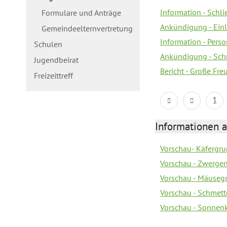
Information - Schl
Formulare und Anträge
Ankündigung - Ein
Gemeindeelternvertretung
Information - Pers
Schulen
Ankündigung - Schn
Jugendbeirat
Bericht - Große Fre
Freizeittreff
1
Informationen a
Vorschau- Käfergrup
Vorschau - Zwerge
Vorschau - Mäusegr
Vorschau - Schmette
Vorschau - Sonnenki