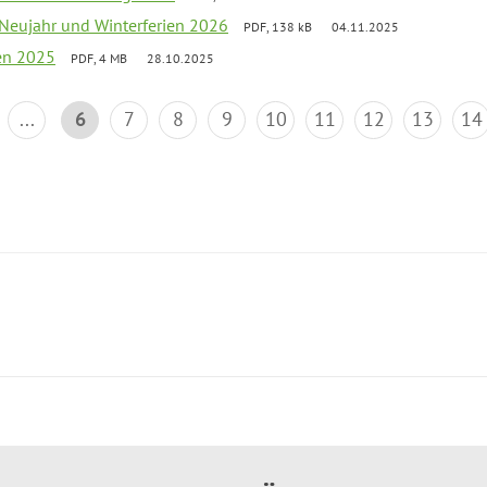
 Neujahr und Winterferien 2026
PDF, 138 kB
04.11.2025
ien 2025
PDF, 4 MB
28.10.2025
...
6
7
8
9
10
11
12
13
14