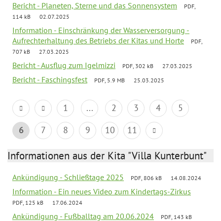
Bericht - Planeten, Sterne und das Sonnensystem
PDF,
114 kB
02.07.2025
Information - Einschränkung der Wasserversorgung -
Aufrechterhaltung des Betriebs der Kitas und Horte
PDF,
707 kB
27.03.2025
Bericht - Ausflug zum Igelmizzi
PDF, 302 kB
27.03.2025
Bericht - Faschingsfest
PDF, 5.9 MB
25.03.2025
1
...
2
3
4
5
6
7
8
9
10
11
Informationen aus der Kita "Villa Kunterbunt"
Ankündigung - Schließtage 2025
PDF, 806 kB
14.08.2024
Information - Ein neues Video zum Kindertags-Zirkus
PDF, 125 kB
17.06.2024
Ankündigung - Fußballtag am 20.06.2024
PDF, 143 kB