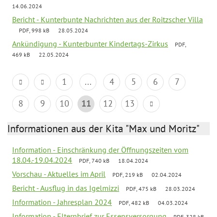
14.06.2024
Bericht - Kunterbunte Nachrichten aus der Roitzscher Villa
PDF, 998 kB
28.05.2024
Ankündigung - Kunterbunter Kindertags-Zirkus
PDF,
469 kB
22.05.2024
1
...
4
5
6
7
8
9
10
11
12
13
Informationen aus der Kita "Max und Moritz"
Information - Einschränkung der Öffnungszeiten vom
18.04.-19.04.2024
PDF, 740 kB
18.04.2024
Vorschau - Aktuelles im April
PDF, 219 kB
02.04.2024
Bericht - Ausflug in das Igelmizzi
PDF, 475 kB
28.03.2024
Information - Jahresplan 2024
PDF, 482 kB
04.03.2024
Information - Elternbrief zur Essensversorgung
PDF, 328 kB