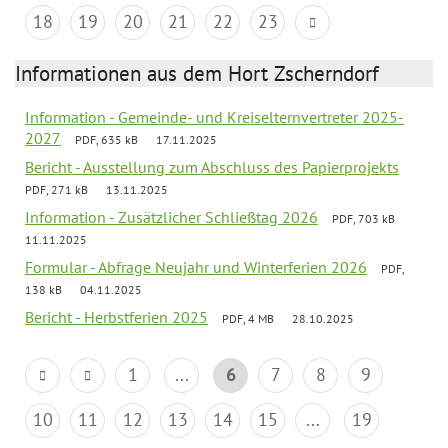
18
19
20
21
22
23
Informationen aus dem Hort Zscherndorf
Information - Gemeinde- und Kreiselternvertreter 2025-
2027
PDF, 635 kB
17.11.2025
Bericht - Ausstellung zum Abschluss des Papierprojekts
PDF, 271 kB
13.11.2025
Information - Zusätzlicher Schließtag 2026
PDF, 703 kB
11.11.2025
Formular - Abfrage Neujahr und Winterferien 2026
PDF,
138 kB
04.11.2025
Bericht - Herbstferien 2025
PDF, 4 MB
28.10.2025
1
...
6
7
8
9
10
11
12
13
14
15
...
19