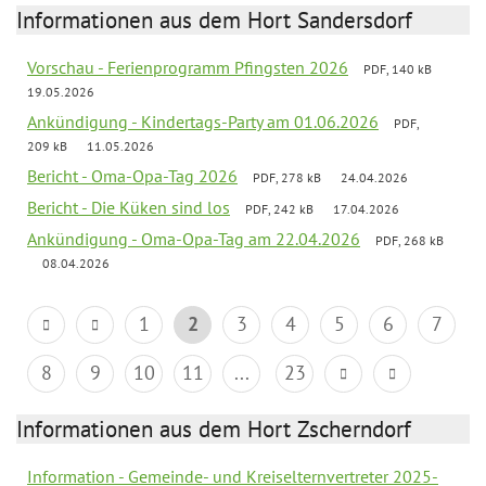
Informationen aus dem Hort Sandersdorf
Vorschau - Ferienprogramm Pfingsten 2026
PDF, 140 kB
19.05.2026
Ankündigung - Kindertags-Party am 01.06.2026
PDF,
209 kB
11.05.2026
Bericht - Oma-Opa-Tag 2026
PDF, 278 kB
24.04.2026
Bericht - Die Küken sind los
PDF, 242 kB
17.04.2026
Ankündigung - Oma-Opa-Tag am 22.04.2026
PDF, 268 kB
08.04.2026
1
2
3
4
5
6
7
8
9
10
11
...
23
Informationen aus dem Hort Zscherndorf
Information - Gemeinde- und Kreiselternvertreter 2025-