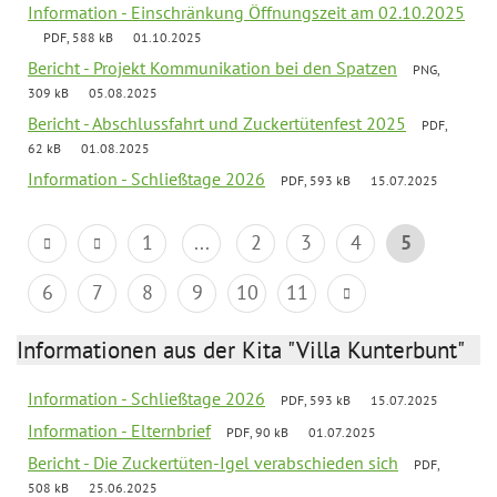
Information - Einschränkung Öffnungszeit am 02.10.2025
PDF, 588 kB
01.10.2025
Bericht - Projekt Kommunikation bei den Spatzen
PNG,
309 kB
05.08.2025
Bericht - Abschlussfahrt und Zuckertütenfest 2025
PDF,
62 kB
01.08.2025
Information - Schließtage 2026
PDF, 593 kB
15.07.2025
1
...
2
3
4
5
6
7
8
9
10
11
Informationen aus der Kita "Villa Kunterbunt"
Information - Schließtage 2026
PDF, 593 kB
15.07.2025
Information - Elternbrief
PDF, 90 kB
01.07.2025
Bericht - Die Zuckertüten-Igel verabschieden sich
PDF,
508 kB
25.06.2025