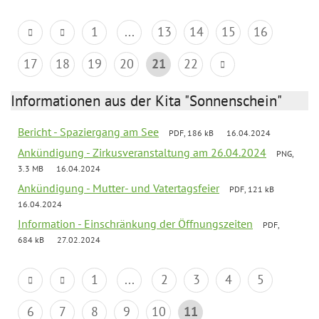
1
...
13
14
15
16
17
18
19
20
21
22
Informationen aus der Kita "Sonnenschein"
Bericht - Spaziergang am See
PDF, 186 kB
16.04.2024
Ankündigung - Zirkusveranstaltung am 26.04.2024
PNG,
3.3 MB
16.04.2024
Ankündigung - Mutter- und Vatertagsfeier
PDF, 121 kB
16.04.2024
Information - Einschränkung der Öffnungszeiten
PDF,
684 kB
27.02.2024
1
...
2
3
4
5
6
7
8
9
10
11