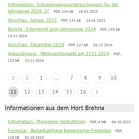
Information - Schuleingangsuntersuchungen für die
Jahrgänge 2026-27
PDF, 126 kB
16.01.2025
Vorschau - Januar 2025
PDF, 131 kB
16.01.2025
Bericht - Elternbrief zum Jahresende 2024
PDF, 139 kB
23.12.2024
Vorschau - Dezember 2024
PDF, 127 kB
02.12.2024
Ankündigung - Weihnachtsmarkt am 27.11.2024
PDF,
123 kB
13.11.2024
1
...
7
8
9
10
11
12
13
14
15
16
Informationen aus dem Hort Brehna
Information - Programm Herbstferien
PDF, 4 MB
06.10.2025
Formular - Bedarfsabfrage beweglicher Ferientag
PDF,
128 kB
02.10.2025