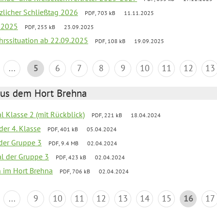
tzlicher Schließtag 2026
PDF, 703 kB
11.11.2025
r 2025
PDF, 255 kB
23.09.2025
ehrssituation ab 22.09.2025
PDF, 108 kB
19.09.2025
...
5
6
7
8
9
10
11
12
13
aus dem Hort Brehna
al Klasse 2 (mit Rückblick)
PDF, 221 kB
18.04.2024
der 4. Klasse
PDF, 401 kB
05.04.2024
l der Gruppe 3
PDF, 9.4 MB
02.04.2024
al der Gruppe 3
PDF, 423 kB
02.04.2024
en im Hort Brehna
PDF, 706 kB
02.04.2024
...
9
10
11
12
13
14
15
16
17