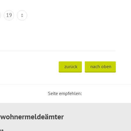
19
zurück
nach oben
Seite empfehlen:
inwohnermeldeämter
hna