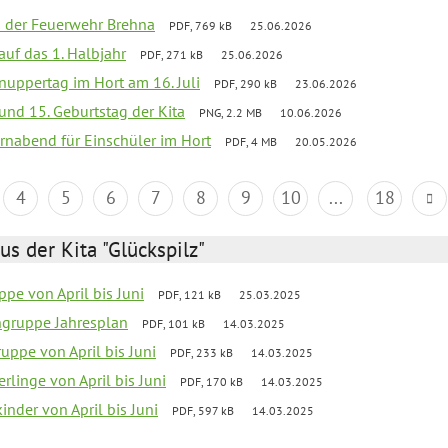
ei der Feuerwehr Brehna
PDF, 769 kB
25.06.2026
 auf das 1. Halbjahr
PDF, 271 kB
25.06.2026
uppertag im Hort am 16. Juli
PDF, 290 kB
23.06.2026
 und 15. Geburtstag der Kita
PNG, 2.2 MB
10.06.2026
rnabend für Einschüler im Hort
PDF, 4 MB
20.05.2026
4
5
6
7
8
9
10
...
18
us der Kita "Glückspilz"
pe von April bis Juni
PDF, 121 kB
25.03.2025
ngruppe Jahresplan
PDF, 101 kB
14.03.2025
uppe von April bis Juni
PDF, 233 kB
14.03.2025
rlinge von April bis Juni
PDF, 170 kB
14.03.2025
nder von April bis Juni
PDF, 597 kB
14.03.2025