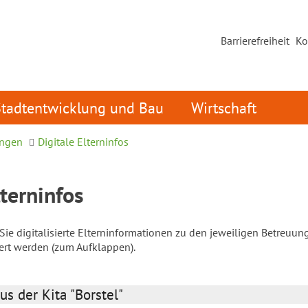
Barrierefreiheit
Ko
Stadtentwicklung und Bau
Wirtschaft
ungen
Digitale Elterninfos
lterninfos
ie digitalisierte Elterninformationen zu den jeweiligen Betreuun
iert werden (zum Aufklappen).
us der Kita "Borstel"