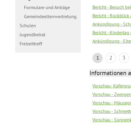
Bericht - Besuch b
Formulare und Anträge
Bericht - Rückblick
Gemeindeelternvertretung
Ankündigung - Schn
Schulen
Bericht - Kindertag
Jugendbeirat
Ankündigung - Elte
Freizeittreff
1
2
3
Informationen a
Vorschau- Käfergrup
Vorschau - Zwerge
Vorschau - Mäusegr
Vorschau - Schmette
Vorschau - Sonnenki