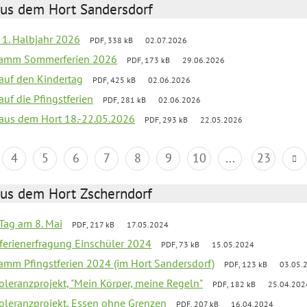
aus dem Hort Sandersdorf
f 1. Halbjahr 2026
PDF, 338 kB
02.07.2026
gramm Sommerferien 2026
PDF, 173 kB
29.06.2026
 auf den Kindertag
PDF, 425 kB
02.06.2026
auf die Pfingstferien
PDF, 281 kB
02.06.2026
k aus dem Hort 18.-22.05.2026
PDF, 293 kB
22.05.2026
4
5
6
7
8
9
10
...
23
aus dem Hort Zscherndorf
Tag am 8. Mai
PDF, 217 kB
17.05.2024
ferienerfragung Einschüler 2024
PDF, 73 kB
15.05.2024
ramm Pfingstferien 2024 (im Hort Sandersdorf)
PDF, 123 kB
03.05.
Toleranzprojekt, "Mein Körper, meine Regeln"
PDF, 182 kB
25.04.202
Toleranzprojekt, Essen ohne Grenzen
PDF, 207 kB
16.04.2024