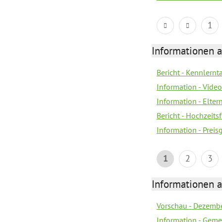
1
Informationen a
Bericht - Kennlern
Information - Vide
Information - Elter
Bericht - Hochzeitsf
Information - Prei
1
2
3
Informationen a
Vorschau - Dezemb
Information - Geme