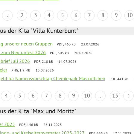
...
2
3
4
5
6
7
8
9
10
us der Kita "Villa Kunterbunt"
tag unserer neuen Gruppen
PDF, 463 kB
23.07.2026
o zum Neptunfest 2026
PDF, 305 kB
20.07.2026
nbrief Juli 2026
PDF, 210 kB
14.07.2026
eier
PNG, 1.9 MB
13.07.2026
sgeld für Namensvorschlag Chemiepark-Maskottchen
PDF, 441 kB
4
5
6
7
8
9
10
...
13
us der Kita "Max und Moritz"
er 2025
PDF, 146 kB
26.11.2025
inde- und Kreiselternvertreter 2025-2027
PDF, 635 kB
17.11.2025