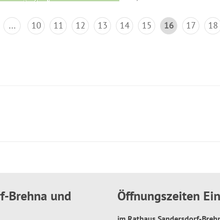
...
10
11
12
13
14
15
16
17
18
rf-Brehna und
Öffnungszeiten E
im Rathaus Sandersdorf-Bre