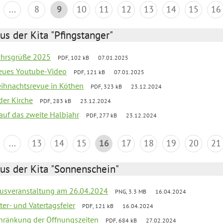
...
8
9
10
11
12
13
14
15
16
us der Kita "Pfingstanger"
ahrsgrüße 2025
PDF, 102 kB
07.01.2025
neues Youtube-Video
PDF, 121 kB
07.01.2025
Weihnachtsrevue in Köthen
PDF, 323 kB
23.12.2024
der Kirche
PDF, 283 kB
23.12.2024
 auf das zweite Halbjahr
PDF, 277 kB
23.12.2024
...
13
14
15
16
17
18
19
20
21
us der Kita "Sonnenschein"
kusveranstaltung am 26.04.2024
PNG, 3.3 MB
16.04.2024
er- und Vatertagsfeier
PDF, 121 kB
16.04.2024
chränkung der Öffnungszeiten
PDF, 684 kB
27.02.2024