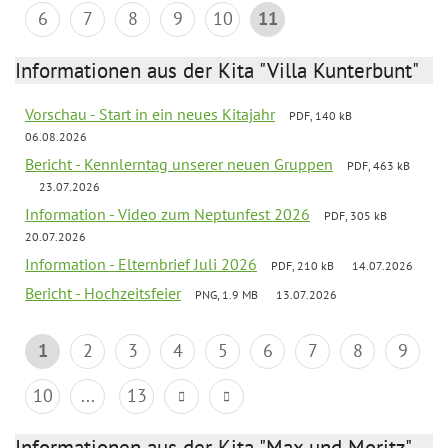
6
7
8
9
10
11
Informationen aus der Kita "Villa Kunterbunt"
Vorschau - Start in ein neues Kitajahr
PDF, 140 kB
06.08.2026
Bericht - Kennlerntag unserer neuen Gruppen
PDF, 463 kB
23.07.2026
Information - Video zum Neptunfest 2026
PDF, 305 kB
20.07.2026
Information - Elternbrief Juli 2026
PDF, 210 kB
14.07.2026
Bericht - Hochzeitsfeier
PNG, 1.9 MB
13.07.2026
1
2
3
4
5
6
7
8
9
10
...
13
Informationen aus der Kita "Max und Moritz"