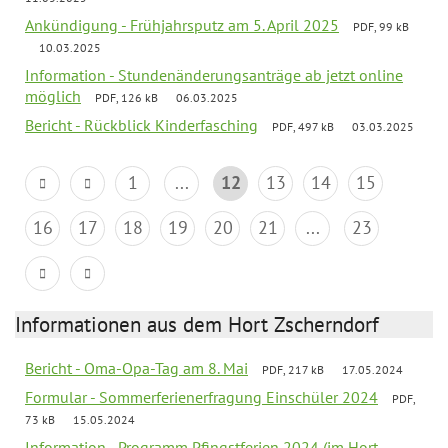
Ankündigung - Frühjahrsputz am 5. April 2025
PDF, 99 kB
10.03.2025
Information - Stundenänderungsanträge ab jetzt online
möglich
PDF, 126 kB
06.03.2025
Bericht - Rückblick Kinderfasching
PDF, 497 kB
03.03.2025
1
...
12
13
14
15
16
17
18
19
20
21
...
23
Informationen aus dem Hort Zscherndorf
Bericht - Oma-Opa-Tag am 8. Mai
PDF, 217 kB
17.05.2024
Formular - Sommerferienerfragung Einschüler 2024
PDF,
73 kB
15.05.2024
Information - Programm Pfingstferien 2024 (im Hort