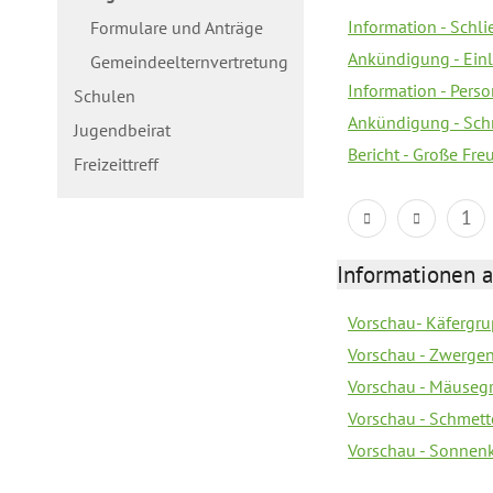
Information - Schl
Formulare und Anträge
Ankündigung - Ein
Gemeindeelternvertretung
Information - Pers
Schulen
Ankündigung - Schn
Jugendbeirat
Bericht - Große Fre
Freizeittreff
1
Informationen a
Vorschau- Käfergrup
Vorschau - Zwerge
Vorschau - Mäusegr
Vorschau - Schmette
Vorschau - Sonnenki