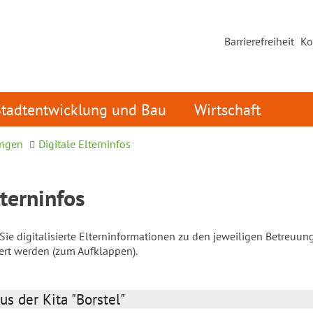
Barrierefreiheit
Ko
Stadtentwicklung und Bau
Wirtschaft
ungen
Digitale Elterninfos
lterninfos
ie digitalisierte Elterninformationen zu den jeweiligen Betreuun
iert werden (zum Aufklappen).
us der Kita "Borstel"