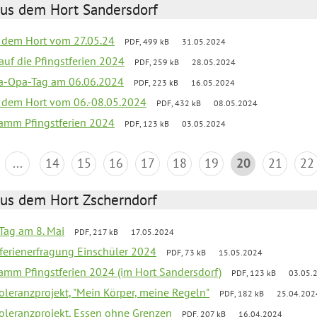
aus dem Hort Sandersdorf
s dem Hort vom 27.05.24
PDF, 499 kB
31.05.2024
 auf die Pfingstferien 2024
PDF, 259 kB
28.05.2024
a-Opa-Tag am 06.06.2024
PDF, 223 kB
16.05.2024
s dem Hort vom 06.-08.05.2024
PDF, 432 kB
08.05.2024
ramm Pfingstferien 2024
PDF, 123 kB
03.05.2024
...
14
15
16
17
18
19
20
21
22
aus dem Hort Zscherndorf
Tag am 8. Mai
PDF, 217 kB
17.05.2024
ferienerfragung Einschüler 2024
PDF, 73 kB
15.05.2024
ramm Pfingstferien 2024 (im Hort Sandersdorf)
PDF, 123 kB
03.05.
Toleranzprojekt, "Mein Körper, meine Regeln"
PDF, 182 kB
25.04.202
Toleranzprojekt, Essen ohne Grenzen
PDF, 207 kB
16.04.2024