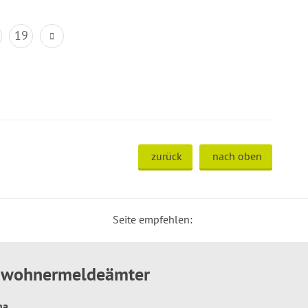
19
zurück
nach oben
Seite empfehlen:
inwohnermeldeämter
hna