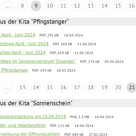
...
8
9
10
11
12
13
14
15
16
us der Kita "Pfingstanger"
 April - Juni 2024
PDF, 291 kB
16.04.2024
rlinge April - Juni 2024
PDF, 168 kB
11.04.2024
chen April - Juni 2024
PDF, 419 kB
11.04.2024
mittag im Seniorenzentrum "Gisander"
PDF, 279 kB
05.04.2024
a Pfingstanger
PDF, 193 kB
28.03.2024
...
13
14
15
16
17
18
19
20
21
us der Kita "Sonnenschein"
kusveranstaltung am 26.04.2024
PNG, 3.3 MB
16.04.2024
er- und Vatertagsfeier
PDF, 121 kB
16.04.2024
chränkung der Öffnungszeiten
PDF, 684 kB
27.02.2024