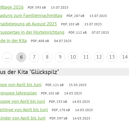
ießtage 2026
PDF, 593 kB
15.07.2025
ladung zum Familiennachmittag
PDF, 287 kB
15.07.2025
onalbelegung ab August 2025
PDF, 102 kB
15.07.2025
uppertag in der Horteinrichtung
PDF, 112 kB
07.07.2025
ude in der Kita
PDF, 408 kB
04.07.2025
...
6
7
8
9
10
11
12
13
14
us der Kita "Glückspilz"
pe von April bis Juni
PDF, 121 kB
25.03.2025
ngruppe Jahresplan
PDF, 101 kB
14.03.2025
uppe von April bis Juni
PDF, 233 kB
14.03.2025
rlinge von April bis Juni
PDF, 170 kB
14.03.2025
nder von April bis Juni
PDF, 597 kB
14.03.2025