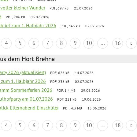
 voller kleiner Wunder
PDF, 697 kB
21.07.2026
6
PDF, 286 kB
03.07.2026
nbrief zum 1. Halbjahr 2026
PDF, 343 kB
02.07.2026
4
5
6
7
8
9
10
...
16
aus dem Hort Brehna
rty 2026 (aktualisiert)
PDF, 626 kB
14.07.2026
ef zum 1. Halbjahr 2026
PDF, 236 kB
02.07.2026
gramm Sommerferien 2026
PDF, 1.4 MB
29.06.2026
ulhofparty am 01.07.2026
PDF, 211 kB
19.06.2026
blick Elternabend Einschüler
PDF, 4.3 MB
15.06.2026
4
5
6
7
8
9
10
...
18