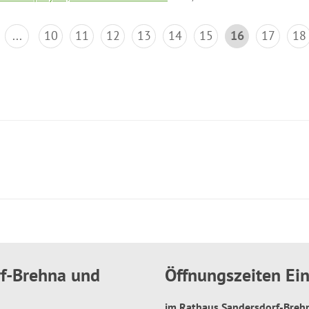
...
10
11
12
13
14
15
16
17
18
rf-Brehna und
Öffnungszeiten E
im Rathaus Sandersdorf-Bre