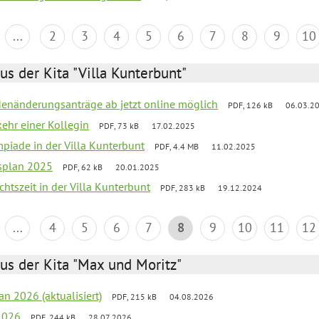
...
2
3
4
5
6
7
8
9
10
us der Kita "Villa Kunterbunt"
denänderungsanträge ab jetzt online möglich
PDF, 126 kB
06.03.2
ehr einer Kollegin
PDF, 73 kB
17.02.2025
mpiade in der Villa Kunterbunt
PDF, 4.4 MB
11.02.2025
esplan 2025
PDF, 62 kB
20.01.2025
chtszeit in der Villa Kunterbunt
PDF, 283 kB
19.12.2024
...
4
5
6
7
8
9
10
11
12
us der Kita "Max und Moritz"
an 2026 (aktualisiert)
PDF, 215 kB
04.08.2026
2026
PDF, 244 kB
28.07.2026