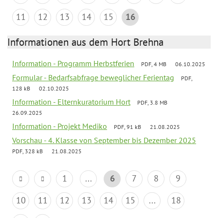
11
12
13
14
15
16
Informationen aus dem Hort Brehna
Information - Programm Herbstferien
PDF, 4 MB
06.10.2025
Formular - Bedarfsabfrage beweglicher Ferientag
PDF,
128 kB
02.10.2025
Information - Elternkuratorium Hort
PDF, 3.8 MB
26.09.2025
Information - Projekt Mediko
PDF, 91 kB
21.08.2025
Vorschau - 4. Klasse von September bis Dezember 2025
PDF, 328 kB
21.08.2025
1
...
6
7
8
9
10
11
12
13
14
15
...
18