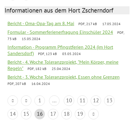
Informationen aus dem Hort Zscherndorf
Bericht - Oma-Opa-Tag am 8. Mai
PDF, 217 kB
17.05.2024
Formular - Sommerferienerfragung Einschüler 2024
PDF,
73 kB
15.05.2024
Information - Programm Pfingstferien 2024 (im Hort
Sandersdorf)
PDF, 123 kB
03.05.2024
Bericht - 4. Woche Toleranzprojekt, "Mein Körper, meine
Regeln"
PDF, 182 kB
25.04.2024
Bericht - 3. Woche Toleranzprojekt, Essen ohne Grenzen
PDF, 207 kB
16.04.2024
1
...
10
11
12
13
14
15
16
17
18
19