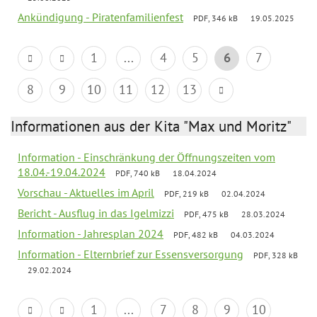
Ankündigung - Piratenfamilienfest
PDF, 346 kB
19.05.2025
1
...
4
5
6
7
8
9
10
11
12
13
Informationen aus der Kita "Max und Moritz"
Information - Einschränkung der Öffnungszeiten vom
18.04.-19.04.2024
PDF, 740 kB
18.04.2024
Vorschau - Aktuelles im April
PDF, 219 kB
02.04.2024
Bericht - Ausflug in das Igelmizzi
PDF, 475 kB
28.03.2024
Information - Jahresplan 2024
PDF, 482 kB
04.03.2024
Information - Elternbrief zur Essensversorgung
PDF, 328 kB
29.02.2024
1
...
7
8
9
10