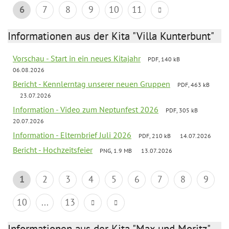
6
7
8
9
10
11
Informationen aus der Kita "Villa Kunterbunt"
Vorschau - Start in ein neues Kitajahr
PDF, 140 kB
06.08.2026
Bericht - Kennlerntag unserer neuen Gruppen
PDF, 463 kB
23.07.2026
Information - Video zum Neptunfest 2026
PDF, 305 kB
20.07.2026
Information - Elternbrief Juli 2026
PDF, 210 kB
14.07.2026
Bericht - Hochzeitsfeier
PNG, 1.9 MB
13.07.2026
1
2
3
4
5
6
7
8
9
10
...
13
Informationen aus der Kita "Max und Moritz"