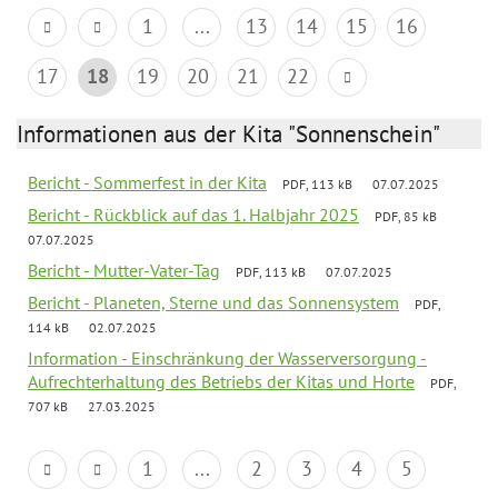
1
...
13
14
15
16
17
18
19
20
21
22
Informationen aus der Kita "Sonnenschein"
Bericht - Sommerfest in der Kita
PDF, 113 kB
07.07.2025
Bericht - Rückblick auf das 1. Halbjahr 2025
PDF, 85 kB
07.07.2025
Bericht - Mutter-Vater-Tag
PDF, 113 kB
07.07.2025
Bericht - Planeten, Sterne und das Sonnensystem
PDF,
114 kB
02.07.2025
Information - Einschränkung der Wasserversorgung -
Aufrechterhaltung des Betriebs der Kitas und Horte
PDF,
707 kB
27.03.2025
1
...
2
3
4
5