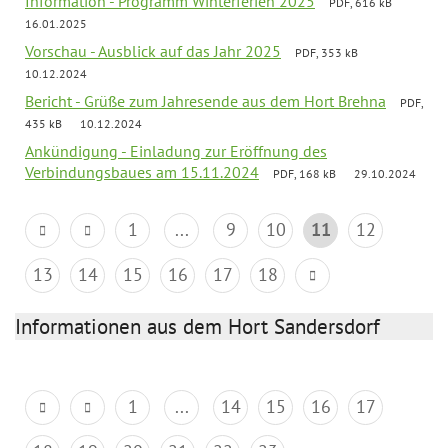
Information - Programm Winterferien 2025
PDF, 616 kB
16.01.2025
Vorschau - Ausblick auf das Jahr 2025
PDF, 353 kB
10.12.2024
Bericht - Grüße zum Jahresende aus dem Hort Brehna
PDF,
435 kB
10.12.2024
Ankündigung - Einladung zur Eröffnung des
Verbindungsbaues am 15.11.2024
PDF, 168 kB
29.10.2024
1
...
9
10
11
12
13
14
15
16
17
18
Informationen aus dem Hort Sandersdorf
1
...
14
15
16
17