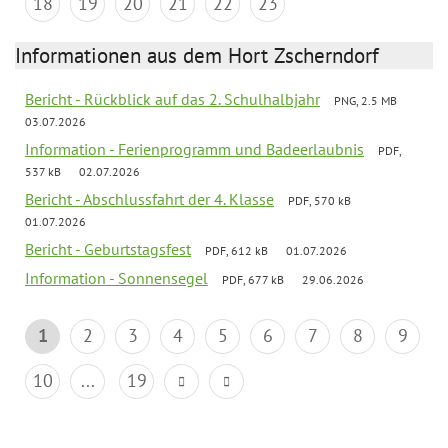
18
19
20
21
22
23
Informationen aus dem Hort Zscherndorf
Bericht - Rückblick auf das 2. Schulhalbjahr
PNG, 2.5 MB
03.07.2026
Information - Ferienprogramm und Badeerlaubnis
PDF,
537 kB
02.07.2026
Bericht - Abschlussfahrt der 4. Klasse
PDF, 570 kB
01.07.2026
Bericht - Geburtstagsfest
PDF, 612 kB
01.07.2026
Information - Sonnensegel
PDF, 677 kB
29.06.2026
1
2
3
4
5
6
7
8
9
10
...
19