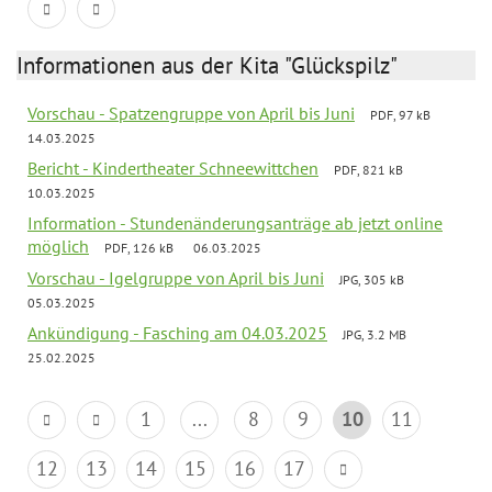
Informationen aus der Kita "Glückspilz"
Vorschau - Spatzengruppe von April bis Juni
PDF, 97 kB
14.03.2025
Bericht - Kindertheater Schneewittchen
PDF, 821 kB
10.03.2025
Information - Stundenänderungsanträge ab jetzt online
möglich
PDF, 126 kB
06.03.2025
Vorschau - Igelgruppe von April bis Juni
JPG, 305 kB
05.03.2025
Ankündigung - Fasching am 04.03.2025
JPG, 3.2 MB
25.02.2025
1
...
8
9
10
11
12
13
14
15
16
17