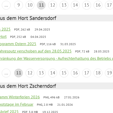
...
9
10
11
12
13
14
15
16
17
aus dem Hort Sandersdorf
en 2025
PDF, 262 kB
29.04.2025
Hort
PDF, 252 kB
04.04.2025
programm Ostern 2025
PDF, 116 kB
31.03.2025
jahresputz verschoben auf den 28.05.2025
PDF, 72 kB
28.03.2025
chränkung der Wasserversorgung - Aufrechterhaltung des Betriebs 
...
11
12
13
14
15
16
17
18
19
aus dem Hort Zscherndorf
ramm Winterferien 2026
PNG, 496 kB
27.01.2026
botstage im Februar
PNG, 2.8 MB
21.01.2026
sbrief 2025
PDF, 3.8 MB
19.12.2025