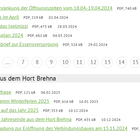
chränkung der Öffnungszeiten vom 18.04.-19.04.2024
PDF, 740 kB
s im April
PDF, 219 kB
02.04.2024
 das Igelmizzi
PDF, 475 kB
28.03.2024
esplan 2024
PDF, 482 kB
04.03.2024
nbrief zur Essensversorgung
PDF, 328 kB
29.02.2024
...
7
8
9
10
11
12
13
14
15
aus dem Hort Brehna
bfrage
PDF, 121 kB
06.02.2025
ramm Winterferien 2025
PDF, 616 kB
16.01.2025
 auf das Jahr 2025
PDF, 353 kB
10.12.2024
m Jahresende aus dem Hort Brehna
PDF, 435 kB
10.12.2024
ladung zur Eröffnung des Verbindungsbaues am 15.11.2024
PDF,