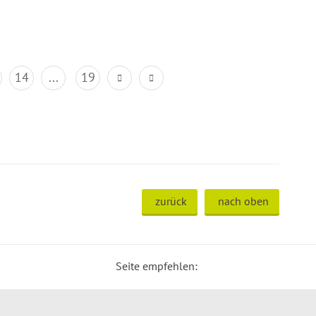
14
...
19
zurück
nach oben
Seite empfehlen: