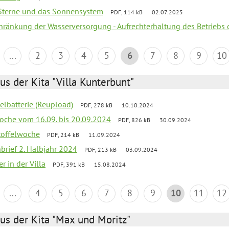
, Sterne und das Sonnensystem
PDF, 114 kB
02.07.2025
chränkung der Wasserversorgung - Aufrechterhaltung des Betriebs 
...
2
3
4
5
6
7
8
9
10
us der Kita "Villa Kunterbunt"
felbatterie (Reupload)
PDF, 278 kB
10.10.2024
lwoche vom 16.09. bis 20.09.2024
PDF, 826 kB
30.09.2024
toffelwoche
PDF, 214 kB
11.09.2024
nbrief 2. Halbjahr 2024
PDF, 213 kB
03.09.2024
r in der Villa
PDF, 391 kB
15.08.2024
...
4
5
6
7
8
9
10
11
12
us der Kita "Max und Moritz"