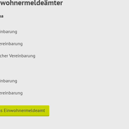
inwohnermeldeämter
hna
einbarung
ereinbarung
icher Vereinbarung
einbarung
ereinbarung
das Einwohnermeldeamt