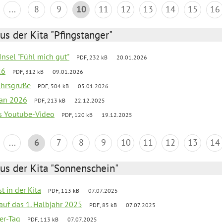
...
8
9
10
11
12
13
14
15
16
us der Kita "Pfingstanger"
-Insel "Fühl mich gut"
PDF, 232 kB
20.01.2026
26
PDF, 312 kB
09.01.2026
ahrsgrüße
PDF, 504 kB
05.01.2026
lan 2026
PDF, 213 kB
22.12.2025
s Youtube-Video
PDF, 120 kB
19.12.2025
...
6
7
8
9
10
11
12
13
14
us der Kita "Sonnenschein"
t in der Kita
PDF, 113 kB
07.07.2025
 auf das 1. Halbjahr 2025
PDF, 85 kB
07.07.2025
ter-Tag
PDF, 113 kB
07.07.2025