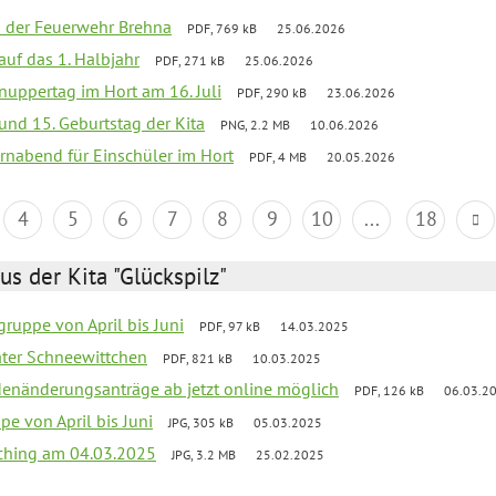
ei der Feuerwehr Brehna
PDF, 769 kB
25.06.2026
 auf das 1. Halbjahr
PDF, 271 kB
25.06.2026
uppertag im Hort am 16. Juli
PDF, 290 kB
23.06.2026
 und 15. Geburtstag der Kita
PNG, 2.2 MB
10.06.2026
rnabend für Einschüler im Hort
PDF, 4 MB
20.05.2026
4
5
6
7
8
9
10
...
18
us der Kita "Glückspilz"
ruppe von April bis Juni
PDF, 97 kB
14.03.2025
eater Schneewittchen
PDF, 821 kB
10.03.2025
denänderungsanträge ab jetzt online möglich
PDF, 126 kB
06.03.2
pe von April bis Juni
JPG, 305 kB
05.03.2025
ching am 04.03.2025
JPG, 3.2 MB
25.02.2025