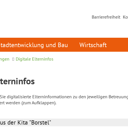
Barrierefreiheit
Ko
Stadtentwicklung und Bau
Wirtschaft
ungen
Digitale Elterninfos
lterninfos
ie digitalisierte Elterninformationen zu den jeweiligen Betreuun
iert werden (zum Aufklappen).
us der Kita "Borstel"