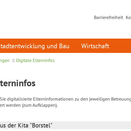
Barrierefreiheit
Ko
Stadtentwicklung und Bau
Wirtschaft
ungen
Digitale Elterninfos
lterninfos
ie digitalisierte Elterninformationen zu den jeweiligen Betreuun
iert werden (zum Aufklappen).
us der Kita "Borstel"