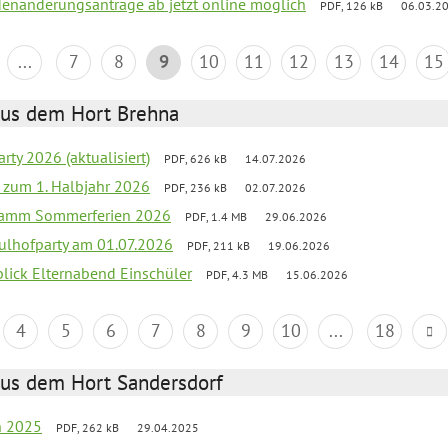
denänderungsanträge ab jetzt online möglich
PDF, 126 kB
06.03.2
...
7
8
9
10
11
12
13
14
15
aus dem Hort Brehna
rty 2026 (aktualisiert)
PDF, 626 kB
14.07.2026
ef zum 1. Halbjahr 2026
PDF, 236 kB
02.07.2026
gramm Sommerferien 2026
PDF, 1.4 MB
29.06.2026
ulhofparty am 01.07.2026
PDF, 211 kB
19.06.2026
blick Elternabend Einschüler
PDF, 4.3 MB
15.06.2026
4
5
6
7
8
9
10
...
18
aus dem Hort Sandersdorf
en 2025
PDF, 262 kB
29.04.2025