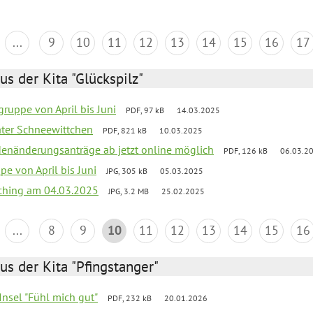
...
9
10
11
12
13
14
15
16
17
us der Kita "Glückspilz"
ruppe von April bis Juni
PDF, 97 kB
14.03.2025
eater Schneewittchen
PDF, 821 kB
10.03.2025
denänderungsanträge ab jetzt online möglich
PDF, 126 kB
06.03.2
pe von April bis Juni
JPG, 305 kB
05.03.2025
ching am 04.03.2025
JPG, 3.2 MB
25.02.2025
...
8
9
10
11
12
13
14
15
16
us der Kita "Pfingstanger"
-Insel "Fühl mich gut"
PDF, 232 kB
20.01.2026