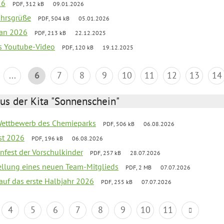
26
PDF, 312 kB
09.01.2026
ahrsgrüße
PDF, 504 kB
05.01.2026
lan 2026
PDF, 213 kB
22.12.2025
s Youtube-Video
PDF, 120 kB
19.12.2025
...
6
7
8
9
10
11
12
13
14
us der Kita "Sonnenschein"
 Wettbewerb des Chemieparks
PDF, 506 kB
06.08.2026
st 2026
PDF, 196 kB
06.08.2026
enfest der Vorschulkinder
PDF, 257 kB
28.07.2026
tellung eines neuen Team-Mitglieds
PDF, 2 MB
07.07.2026
 auf das erste Halbjahr 2026
PDF, 255 kB
07.07.2026
4
5
6
7
8
9
10
11