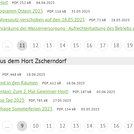
Hort
PDF, 252 kB
04.04.2025
programm Ostern 2025
PDF, 116 kB
31.03.2025
jahresputz verschoben auf den 28.05.2025
PDF, 72 kB
28.03.2025
chränkung der Wasserversorgung - Aufrechterhaltung des Betriebs 
...
11
12
13
14
15
16
17
18
19
aus dem Hort Zscherndorf
PDF, 468 kB
18.06.2025
 Wind in den Räumen
PDF, 612 kB
16.06.2025
erntaxi: Zum 2. Mal Gewinner-Hort!
PDF, 187 kB
03.06.2025
pa Tag 2025
PDF, 785 kB
27.05.2025
bfrage Sommerferien 2025
PDF, 154 kB
05.05.2025
...
9
10
11
12
13
14
15
16
17