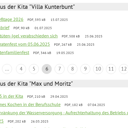
us der Kita "Villa Kunterbunt"
ießtage 2026
PDF, 593 kB
15.07.2025
brief
PDF, 90 kB
01.07.2025
rtüten-Igel verabschieden sich
PDF, 508 kB
25.06.2025
piratenfest vom 05.06.2025
PDF, 267 kB
25.06.2025
tenfamilienfest
PDF, 346 kB
19.05.2025
...
4
5
6
7
8
9
10
11
12
us der Kita "Max und Moritz"
 in der Kita
PDF, 210 kB
29.04.2025
mes Kochen in der Berufsschule
PDF, 182 kB
07.04.2025
chränkung der Wasserversorgung - Aufrechterhaltung des Betriebs 
25
PDF, 202 kB
26.03.2025