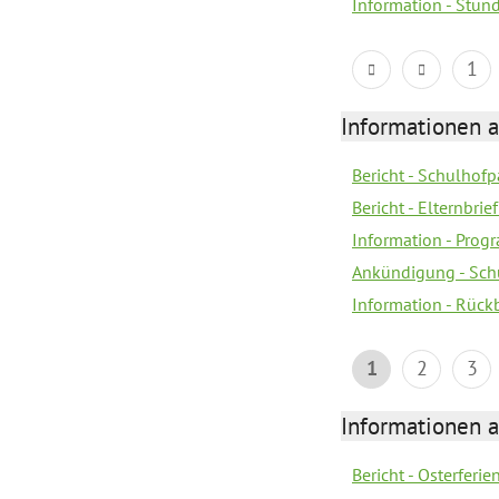
Information - Stun
1
Informationen 
Bericht - Schulhofpa
Bericht - Elternbri
Information - Pro
Ankündigung - Sch
Information - Rück
1
2
3
Informationen 
Bericht - Osterferi