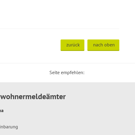
zurück
nach oben
Seite empfehlen:
inwohnermeldeämter
hna
einbarung