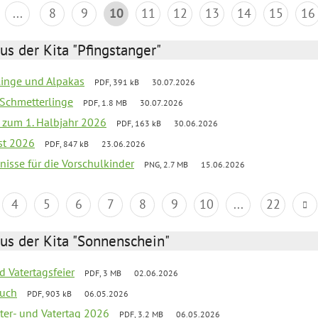
...
8
9
10
11
12
13
14
15
16
us der Kita "Pfingstanger"
rlinge und Alpakas
PDF, 391 kB
30.07.2026
 Schmetterlinge
PDF, 1.8 MB
30.07.2026
ef zum 1. Halbjahr 2026
PDF, 163 kB
30.06.2026
st 2026
PDF, 847 kB
23.06.2026
bnisse für die Vorschulkinder
PNG, 2.7 MB
15.06.2026
4
5
6
7
8
9
10
...
22
us der Kita "Sonnenschein"
d Vatertagsfeier
PDF, 3 MB
02.06.2026
such
PDF, 903 kB
06.05.2026
er- und Vatertag 2026
PDF, 3.2 MB
06.05.2026