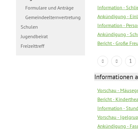
Information - Schl
Formulare und Anträge
Ankündigung - Ein
Gemeindeelternvertretung
Information - Pers
Schulen
Ankündigung - Schn
Jugendbeirat
Bericht - Große Fre
Freizeittreff
1
Informationen a
Vorschau - Mäusegr
Bericht - Kinderth
Information - Stun
Vorschau - Igelgrup
Ankündigung - Fas