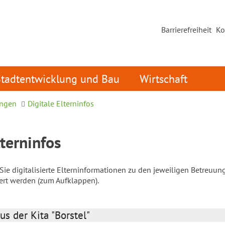
Barrierefreiheit
Ko
Stadtentwicklung und Bau
Wirtschaft
ungen
Digitale Elterninfos
lterninfos
ie digitalisierte Elterninformationen zu den jeweiligen Betreuun
iert werden (zum Aufklappen).
us der Kita "Borstel"