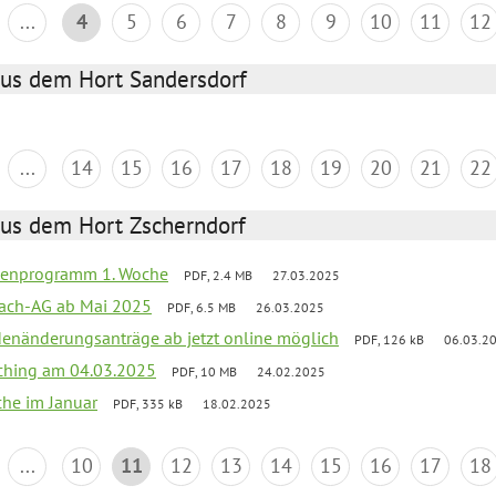
...
4
5
6
7
8
9
10
11
12
aus dem Hort Sandersdorf
...
14
15
16
17
18
19
20
21
22
aus dem Hort Zscherndorf
rienprogramm 1. Woche
PDF, 2.4 MB
27.03.2025
ach-AG ab Mai 2025
PDF, 6.5 MB
26.03.2025
denänderungsanträge ab jetzt online möglich
PDF, 126 kB
06.03.2
ching am 04.03.2025
PDF, 10 MB
24.02.2025
che im Januar
PDF, 335 kB
18.02.2025
...
10
11
12
13
14
15
16
17
18