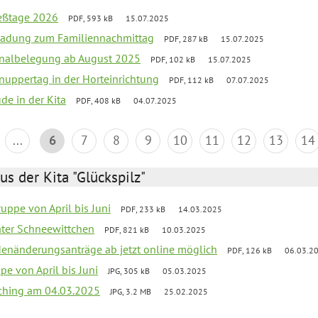
ießtage 2026
PDF, 593 kB
15.07.2025
ladung zum Familiennachmittag
PDF, 287 kB
15.07.2025
onalbelegung ab August 2025
PDF, 102 kB
15.07.2025
uppertag in der Horteinrichtung
PDF, 112 kB
07.07.2025
ude in der Kita
PDF, 408 kB
04.07.2025
...
6
7
8
9
10
11
12
13
14
us der Kita "Glückspilz"
uppe von April bis Juni
PDF, 233 kB
14.03.2025
eater Schneewittchen
PDF, 821 kB
10.03.2025
denänderungsanträge ab jetzt online möglich
PDF, 126 kB
06.03.2
pe von April bis Juni
JPG, 305 kB
05.03.2025
ching am 04.03.2025
JPG, 3.2 MB
25.02.2025