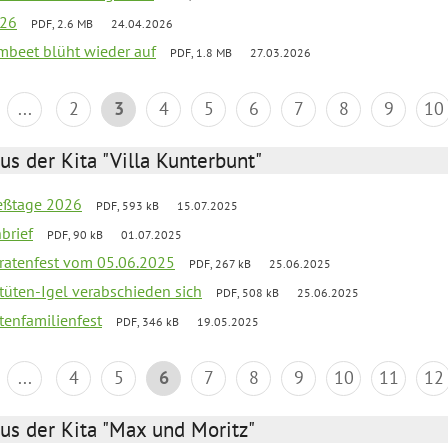
026
PDF, 2.6 MB
24.04.2026
umbeet blüht wieder auf
PDF, 1.8 MB
27.03.2026
...
2
3
4
5
6
7
8
9
10
us der Kita "Villa Kunterbunt"
ießtage 2026
PDF, 593 kB
15.07.2025
brief
PDF, 90 kB
01.07.2025
piratenfest vom 05.06.2025
PDF, 267 kB
25.06.2025
rtüten-Igel verabschieden sich
PDF, 508 kB
25.06.2025
tenfamilienfest
PDF, 346 kB
19.05.2025
...
4
5
6
7
8
9
10
11
12
us der Kita "Max und Moritz"