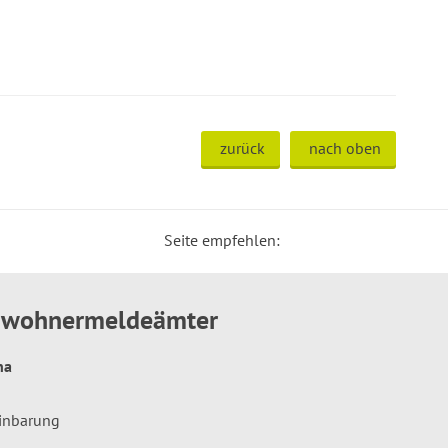
zurück
nach oben
Seite empfehlen:
inwohnermeldeämter
hna
einbarung