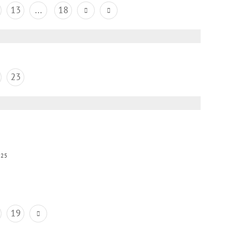
13
...
18
23
025
19