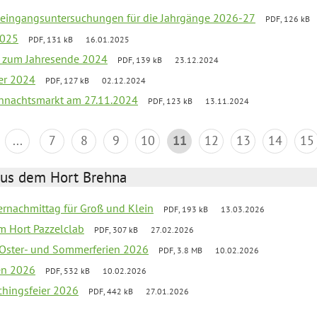
uleingangsuntersuchungen für die Jahrgänge 2026-27
PDF, 126 kB
2025
PDF, 131 kB
16.01.2025
ef zum Jahresende 2024
PDF, 139 kB
23.12.2024
er 2024
PDF, 127 kB
02.12.2024
hnachtsmarkt am 27.11.2024
PDF, 123 kB
13.11.2024
...
7
8
9
10
11
12
13
14
15
aus dem Hort Brehna
rnachmittag für Groß und Klein
PDF, 193 kB
13.03.2026
im Hort Pazzelclab
PDF, 307 kB
27.02.2026
 Oster- und Sommerferien 2026
PDF, 3.8 MB
10.02.2026
ien 2026
PDF, 532 kB
10.02.2026
chingsfeier 2026
PDF, 442 kB
27.01.2026