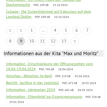
Drachenwoche
PDF, 109 kB
25.10.2024
Collage - Die Zuckertütenigel auf Exkursion auf dem
Landgut Dobler
PDF, 509 kB
10.10.2024
1
...
4
5
6
7
8
9
10
11
12
13
Informationen aus der Kita "Max und Moritz"
Information - Einschränkung der Öffnungszeiten vom
18.04.-19.04.2024
PDF, 740 kB
18.04.2024
Vorschau - Aktuelles im April
PDF, 219 kB
02.04.2024
Bericht - Ausflug in das Igelmizzi
PDF, 475 kB
28.03.2024
Information - Jahresplan 2024
PDF, 482 kB
04.03.2024
Information - Elternbrief zur Essensversorgung
PDF, 328 kB
29.02.2024