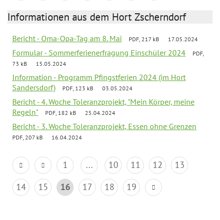
Informationen aus dem Hort Zscherndorf
Bericht - Oma-Opa-Tag am 8. Mai
PDF, 217 kB
17.05.2024
Formular - Sommerferienerfragung Einschüler 2024
PDF,
73 kB
15.05.2024
Information - Programm Pfingstferien 2024 (im Hort
Sandersdorf)
PDF, 123 kB
03.05.2024
Bericht - 4. Woche Toleranzprojekt, "Mein Körper, meine
Regeln"
PDF, 182 kB
25.04.2024
Bericht - 3. Woche Toleranzprojekt, Essen ohne Grenzen
PDF, 207 kB
16.04.2024
1
...
10
11
12
13
14
15
16
17
18
19