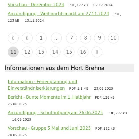
Vorschau - Dezember 2024
PDF, 127 kB
02.12.2024
Ankündigung - Weihnachtsmarkt am 27.11.2024
PDF,
123 kB
13.11.2024
1
...
7
8
9
10
11
12
13
14
15
16
Informationen aus dem Hort Brehna
Information - Ferienplanung und
Einverständniserklärungen
PDF, 1.1 MB
23.06.2025
Bericht - Bunte Momente im 1. Halbjahr
PDF, 126 kB
23.06.2025
Ankündigung - Schulhofparty am 26.06.2025
PDF, 292 kB
16.06.2025
Vorschau - Gruppe 3 Mai und Juni 2025
PDF, 152 kB
28.05.2025