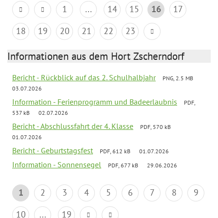
1
...
14
15
16
17
18
19
20
21
22
23
Informationen aus dem Hort Zscherndorf
Bericht - Rückblick auf das 2. Schulhalbjahr
PNG, 2.5 MB
03.07.2026
Information - Ferienprogramm und Badeerlaubnis
PDF,
537 kB
02.07.2026
Bericht - Abschlussfahrt der 4. Klasse
PDF, 570 kB
01.07.2026
Bericht - Geburtstagsfest
PDF, 612 kB
01.07.2026
Information - Sonnensegel
PDF, 677 kB
29.06.2026
1
2
3
4
5
6
7
8
9
10
...
19