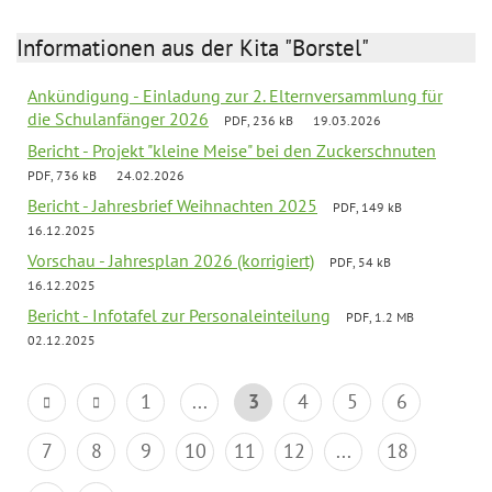
Informationen aus der Kita "Borstel"
Ankündigung - Einladung zur 2. Elternversammlung für
die Schulanfänger 2026
PDF, 236 kB
19.03.2026
Bericht - Projekt "kleine Meise" bei den Zuckerschnuten
PDF, 736 kB
24.02.2026
Bericht - Jahresbrief Weihnachten 2025
PDF, 149 kB
16.12.2025
Vorschau - Jahresplan 2026 (korrigiert)
PDF, 54 kB
16.12.2025
Bericht - Infotafel zur Personaleinteilung
PDF, 1.2 MB
02.12.2025
1
...
3
4
5
6
7
8
9
10
11
12
...
18