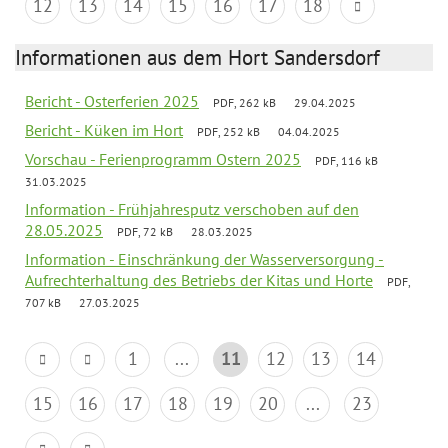
12
13
14
15
16
17
18
Informationen aus dem Hort Sandersdorf
Bericht - Osterferien 2025
PDF, 262 kB
29.04.2025
Bericht - Küken im Hort
PDF, 252 kB
04.04.2025
Vorschau - Ferienprogramm Ostern 2025
PDF, 116 kB
31.03.2025
Information - Frühjahresputz verschoben auf den
28.05.2025
PDF, 72 kB
28.03.2025
Information - Einschränkung der Wasserversorgung -
Aufrechterhaltung des Betriebs der Kitas und Horte
PDF,
707 kB
27.03.2025
1
...
11
12
13
14
15
16
17
18
19
20
...
23