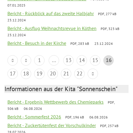
07.01.2025
Bericht - Rückblick auf das zweite Halbjahr
PDF, 277 kB
23.12.2024
Bericht - Ausflug Weihnachtsrevue in Köthen
PDF, 323 kB
23.12.2024
Bericht - Besuch in der Kirche
PDF, 283 kB
23.12.2024
1
...
13
14
15
16
17
18
19
20
21
22
Informationen aus der Kita "Sonnenschein"
Bericht - Ergebnis Wettbewerb des Chemieparks
PDF,
506 kB
06.08.2026
Bericht - Sommerfest 2026
PDF, 196 kB
06.08.2026
Bericht - Zuckertütenfest der Vorschulkinder
PDF, 257 kB
28.07.2026