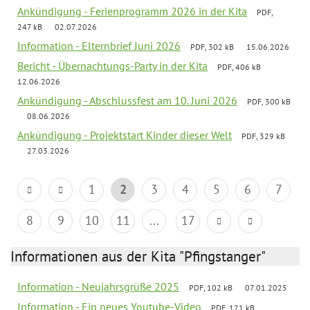
Ankündigung - Ferienprogramm 2026 in der Kita
PDF,
247 kB
02.07.2026
Information - Elternbrief Juni 2026
PDF, 302 kB
15.06.2026
Bericht - Übernachtungs-Party in der Kita
PDF, 406 kB
12.06.2026
Ankündigung - Abschlussfest am 10. Juni 2026
PDF, 300 kB
08.06.2026
Ankündigung - Projektstart Kinder dieser Welt
PDF, 329 kB
27.03.2026
1
2
3
4
5
6
7
8
9
10
11
...
17
Informationen aus der Kita "Pfingstanger"
Information - Neujahrsgrüße 2025
PDF, 102 kB
07.01.2025
Information - Ein neues Youtube-Video
PDF, 121 kB