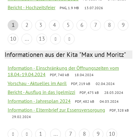
Bericht - Hochzeitsfeier
PNG, 1.9 MB
13.07.2026
1
2
3
4
5
6
7
8
9
10
...
13
Informationen aus der Kita "Max und Moritz"
Information - Einschränkung der Öffnungszeiten vom
18.04.-19.04.2024
PDF, 740 kB
18.04.2024
Vorschau - Aktuelles im April
PDF, 219 kB
02.04.2024
Bericht - Ausflug in das Igelmizzi
PDF, 475 kB
28.03.2024
Information - Jahresplan 2024
PDF, 482 kB
04.03.2024
Information - Elternbrief zur Essensversorgung
PDF, 328 kB
29.02.2024
1
...
7
8
9
10