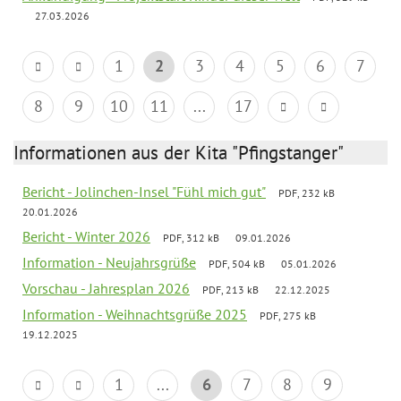
27.03.2026
1
2
3
4
5
6
7
8
9
10
11
...
17
Informationen aus der Kita "Pfingstanger"
Bericht - Jolinchen-Insel "Fühl mich gut"
PDF, 232 kB
20.01.2026
Bericht - Winter 2026
PDF, 312 kB
09.01.2026
Information - Neujahrsgrüße
PDF, 504 kB
05.01.2026
Vorschau - Jahresplan 2026
PDF, 213 kB
22.12.2025
Information - Weihnachtsgrüße 2025
PDF, 275 kB
19.12.2025
1
...
6
7
8
9