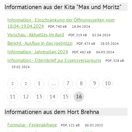
Informationen aus der Kita "Max und Moritz"
Information - Einschränkung der Öffnungszeiten vom
18.04.-19.04.2024
PDF, 740 kB
18.04.2024
Vorschau - Aktuelles im April
PDF, 219 kB
02.04.2024
Bericht - Ausflug in das Igelmizzi
PDF, 475 kB
28.03.2024
Information - Jahresplan 2024
PDF, 482 kB
04.03.2024
Information - Elternbrief zur Essensversorgung
PDF, 328 kB
29.02.2024
1
...
7
8
9
10
11
12
13
14
15
16
Informationen aus dem Hort Brehna
Formular - Ferienabfrage
PDF, 121 kB
06.02.2025