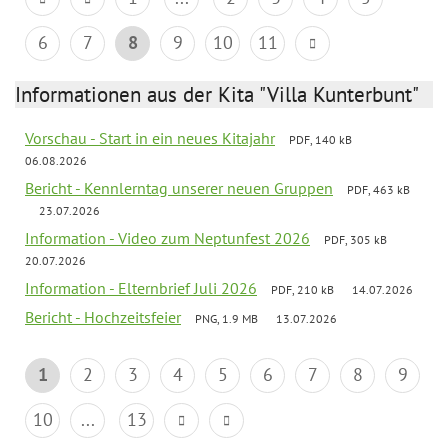
6
7
8
9
10
11
Informationen aus der Kita "Villa Kunterbunt"
Vorschau - Start in ein neues Kitajahr
PDF, 140 kB
06.08.2026
Bericht - Kennlerntag unserer neuen Gruppen
PDF, 463 kB
23.07.2026
Information - Video zum Neptunfest 2026
PDF, 305 kB
20.07.2026
Information - Elternbrief Juli 2026
PDF, 210 kB
14.07.2026
Bericht - Hochzeitsfeier
PNG, 1.9 MB
13.07.2026
1
2
3
4
5
6
7
8
9
10
...
13