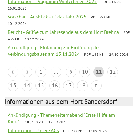
Information - Programm Winterferien 2025
PDF, 616 kB
16.01.2025
Vorschau - Ausblick auf das Jahr 2025
PDF, 353 kB
10.12.2024
Bericht - Grüße zum Jahresende aus dem Hort Brehna
PDF,
435 kB
10.12.2024
Ankündigung - Einladung zur Eröffnung des
Verbindungsbaues am 15.11.2024
PDF, 168 kB
29.10.2024
1
...
9
10
11
12
13
14
15
16
17
18
Informationen aus dem Hort Sandersdorf
Ankündigung - Themenelternabend "Erste Hilfe am
Kind"
PDF, 358 kB
12.09.2025
Information- Unsere AGs
PDF, 277 kB
02.09.2025