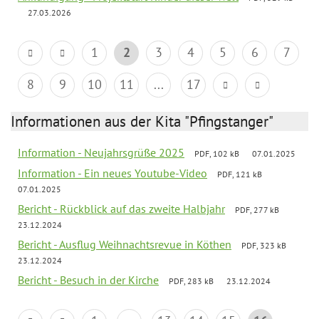
27.03.2026
1
2
3
4
5
6
7
8
9
10
11
...
17
Informationen aus der Kita "Pfingstanger"
Information - Neujahrsgrüße 2025
PDF, 102 kB
07.01.2025
Information - Ein neues Youtube-Video
PDF, 121 kB
07.01.2025
Bericht - Rückblick auf das zweite Halbjahr
PDF, 277 kB
23.12.2024
Bericht - Ausflug Weihnachtsrevue in Köthen
PDF, 323 kB
23.12.2024
Bericht - Besuch in der Kirche
PDF, 283 kB
23.12.2024