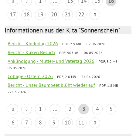
1
...
13
14
15
16
17
18
19
20
21
22
Informationen aus der Kita "Sonnenschein"
Bericht - Kindertag 2026
PDF, 2.9 MB
02.06.2026
Bericht - Küken Besuch
PDF, 903 kB
06.05.2026
Ankündigung - Mutter- und Vatertag 2026
PDF, 3.2 MB
06.05.2026
Collage - Ostern 2026
PDF, 2.6 MB
24.04.2026
Bericht - Unser Baumbeet blüht wieder auf
PDF, 1.8 MB
27.03.2026
1
...
2
3
4
5
6
7
8
9
10
11