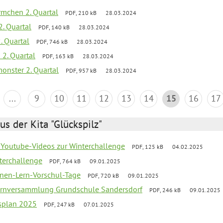
mchen 2. Quartal
PDF, 210 kB
28.03.2024
2. Quartal
PDF, 140 kB
28.03.2024
. Quartal
PDF, 746 kB
28.03.2024
 2. Quartal
PDF, 163 kB
28.03.2024
onster 2. Quartal
PDF, 957 kB
28.03.2024
...
9
10
11
12
13
14
15
16
17
us der Kita "Glückspilz"
 Youtube-Videos zur Winterchallenge
PDF, 125 kB
04.02.2025
terchallenge
PDF, 764 kB
09.01.2025
nen-Lern-Vorschul-Tage
PDF, 720 kB
09.01.2025
ernversammlung Grundschule Sandersdorf
PDF, 246 kB
09.01.2025
esplan 2025
PDF, 247 kB
07.01.2025