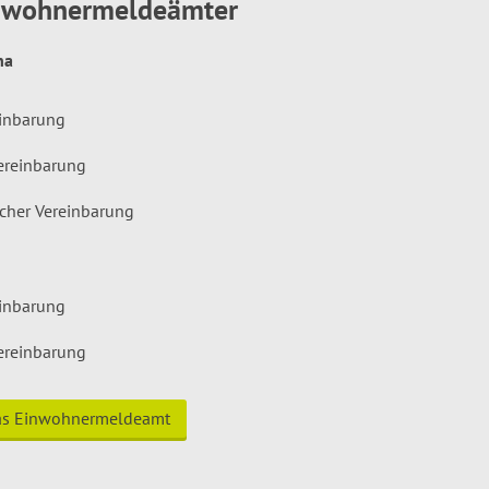
inwohnermeldeämter
hna
einbarung
ereinbarung
icher Vereinbarung
einbarung
ereinbarung
das Einwohnermeldeamt