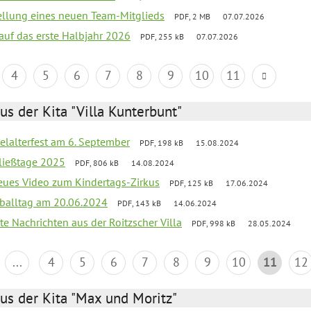
tellung eines neuen Team-Mitglieds
PDF, 2 MB
07.07.2026
 auf das erste Halbjahr 2026
PDF, 255 kB
07.07.2026
4
5
6
7
8
9
10
11
us der Kita "Villa Kunterbunt"
elalterfest am 6. September
PDF, 198 kB
15.08.2024
ließtage 2025
PDF, 806 kB
14.08.2024
neues Video zum Kindertags-Zirkus
PDF, 125 kB
17.06.2024
balltag am 20.06.2024
PDF, 143 kB
14.06.2024
te Nachrichten aus der Roitzscher Villa
PDF, 998 kB
28.05.2024
...
4
5
6
7
8
9
10
11
12
us der Kita "Max und Moritz"