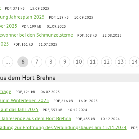
t
PDF, 371 kB
15.09.2025
rung Jahresplan 2025
PDF, 119 kB
10.09.2025
ber 2025
PDF, 199 kB
01.09.2025
tbewohner bei den Schmunzelsterne
PDF, 308 kB
22.08.2025
2025
PDF, 161 kB
31.07.2025
...
6
7
8
9
10
11
12
13
14
aus dem Hort Brehna
bfrage
PDF, 121 kB
06.02.2025
ramm Winterferien 2025
PDF, 616 kB
16.01.2025
 auf das Jahr 2025
PDF, 353 kB
10.12.2024
m Jahresende aus dem Hort Brehna
PDF, 435 kB
10.12.2024
ladung zur Eröffnung des Verbindungsbaues am 15.11.2024
PDF,