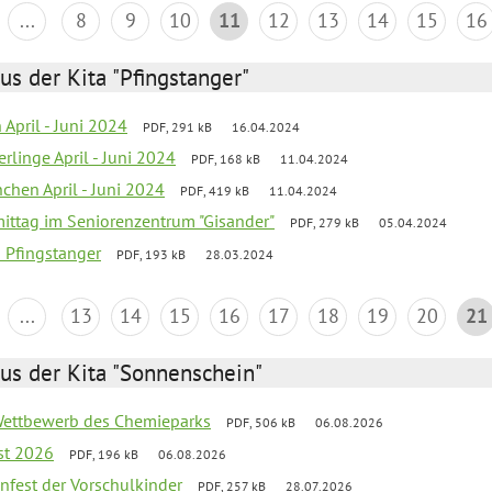
...
8
9
10
11
12
13
14
15
16
us der Kita "Pfingstanger"
 April - Juni 2024
PDF, 291 kB
16.04.2024
rlinge April - Juni 2024
PDF, 168 kB
11.04.2024
chen April - Juni 2024
PDF, 419 kB
11.04.2024
mittag im Seniorenzentrum "Gisander"
PDF, 279 kB
05.04.2024
a Pfingstanger
PDF, 193 kB
28.03.2024
...
13
14
15
16
17
18
19
20
21
us der Kita "Sonnenschein"
 Wettbewerb des Chemieparks
PDF, 506 kB
06.08.2026
st 2026
PDF, 196 kB
06.08.2026
enfest der Vorschulkinder
PDF, 257 kB
28.07.2026