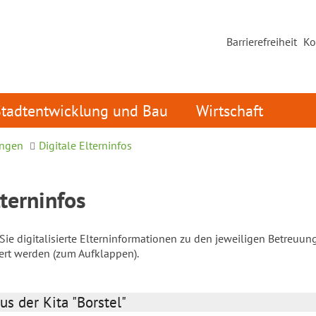
Barrierefreiheit
Ko
Stadtentwicklung und Bau
Wirtschaft
ungen
Digitale Elterninfos
lterninfos
ie digitalisierte Elterninformationen zu den jeweiligen Betreuun
iert werden (zum Aufklappen).
us der Kita "Borstel"