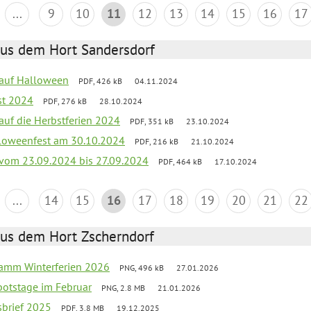
...
9
10
11
12
13
14
15
16
17
aus dem Hort Sandersdorf
k auf Halloween
PDF, 426 kB
04.11.2024
st 2024
PDF, 276 kB
28.10.2024
 auf die Herbstferien 2024
PDF, 351 kB
23.10.2024
loweenfest am 30.10.2024
PDF, 216 kB
21.10.2024
k vom 23.09.2024 bis 27.09.2024
PDF, 464 kB
17.10.2024
...
14
15
16
17
18
19
20
21
22
aus dem Hort Zscherndorf
ramm Winterferien 2026
PNG, 496 kB
27.01.2026
botstage im Februar
PNG, 2.8 MB
21.01.2026
sbrief 2025
PDF, 3.8 MB
19.12.2025