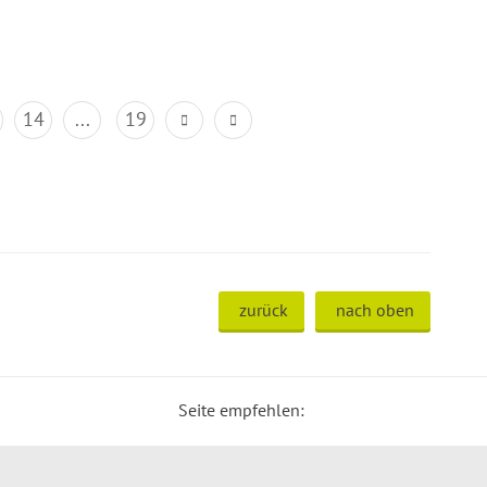
14
...
19
zurück
nach oben
Seite empfehlen: