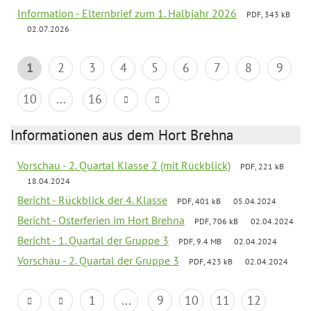
Information - Elternbrief zum 1. Halbjahr 2026
PDF, 343 kB
02.07.2026
1
2
3
4
5
6
7
8
9
10
...
16
Informationen aus dem Hort Brehna
Vorschau - 2. Quartal Klasse 2 (mit Rückblick)
PDF, 221 kB
18.04.2024
Bericht - Rückblick der 4. Klasse
PDF, 401 kB
05.04.2024
Bericht - Osterferien im Hort Brehna
PDF, 706 kB
02.04.2024
Bericht - 1. Quartal der Gruppe 3
PDF, 9.4 MB
02.04.2024
Vorschau - 2. Quartal der Gruppe 3
PDF, 423 kB
02.04.2024
1
...
9
10
11
12