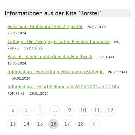
Informationen aus der Kita "Borstel"
Vorschau - Glühwürmchen 2. Quartal
PDF, 210 kB
28.03.2024
Collage - Die Zwerge gestalten Eier aus Tonpapier
JPG,
999 kB
15.03.2024
Bericht - Kinder entdecken das Handwerk
JPG, 1.6 MB
12.03.2024
Information - Vorstellung einer neuen Kollegin
PNG, 1.2 MB
06.02.2024
Information - Teilschließung am 26.04.2024 ab 12 Uhr
PDF, 99 kB
29.01.2024
1
...
9
10
11
12
13
14
15
16
17
18