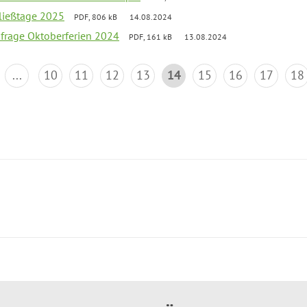
ließtage 2025
PDF, 806 kB
14.08.2024
bfrage Oktoberferien 2024
PDF, 161 kB
13.08.2024
...
10
11
12
13
14
15
16
17
18