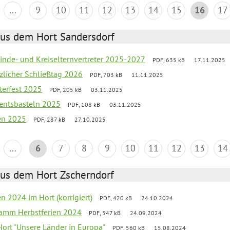
...
9
10
11
12
13
14
15
16
17
aus dem Hort Sandersdorf
inde- und Kreiselternvertreter 2025-2027
PDF, 635 kB
17.11.2025
tzlicher Schließtag 2026
PDF, 703 kB
11.11.2025
terfest 2025
PDF, 205 kB
03.11.2025
entsbasteln 2025
PDF, 108 kB
03.11.2025
ien 2025
PDF, 287 kB
27.10.2025
...
6
7
8
9
10
11
12
13
14
aus dem Hort Zscherndorf
en 2024 im Hort (korrigiert)
PDF, 420 kB
24.10.2024
ramm Herbstferien 2024
PDF, 547 kB
24.09.2024
 Hort "Unsere Länder in Europa"
PDF, 560 kB
15.08.2024