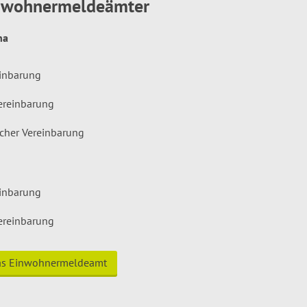
inwohnermeldeämter
hna
einbarung
ereinbarung
icher Vereinbarung
einbarung
ereinbarung
das Einwohnermeldeamt