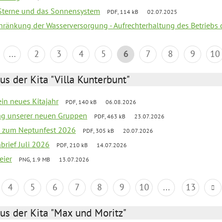
, Sterne und das Sonnensystem
PDF, 114 kB
02.07.2025
chränkung der Wasserversorgung - Aufrechterhaltung des Betriebs 
...
2
3
4
5
6
7
8
9
10
us der Kita "Villa Kunterbunt"
ein neues Kitajahr
PDF, 140 kB
06.08.2026
tag unserer neuen Gruppen
PDF, 463 kB
23.07.2026
o zum Neptunfest 2026
PDF, 305 kB
20.07.2026
nbrief Juli 2026
PDF, 210 kB
14.07.2026
eier
PNG, 1.9 MB
13.07.2026
4
5
6
7
8
9
10
...
13
us der Kita "Max und Moritz"