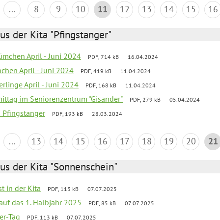
...
8
9
10
11
12
13
14
15
16
us der Kita "Pfingstanger"
mchen April - Juni 2024
PDF, 714 kB
16.04.2024
chen April - Juni 2024
PDF, 419 kB
11.04.2024
rlinge April - Juni 2024
PDF, 168 kB
11.04.2024
mittag im Seniorenzentrum "Gisander"
PDF, 279 kB
05.04.2024
a Pfingstanger
PDF, 193 kB
28.03.2024
...
13
14
15
16
17
18
19
20
21
us der Kita "Sonnenschein"
t in der Kita
PDF, 113 kB
07.07.2025
 auf das 1. Halbjahr 2025
PDF, 85 kB
07.07.2025
ter-Tag
PDF, 113 kB
07.07.2025