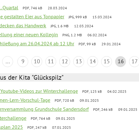
. Quartal
PDF, 746 kB
28.03.2024
e gestalten Eier aus Tonpapier
JPG, 999 kB
15.03.2024
ntdecken das Handwerk
JPG, 1.6 MB
12.03.2024
ellung einer neuen Kollegin
PNG, 1.2 MB
06.02.2024
schließung am 26.04.2024 ab 12 Uhr
PDF, 99 kB
29.01.2024
...
9
10
11
12
13
14
15
16
17
us der Kita "Glückspilz"
 Youtube-Videos zur Winterchallenge
PDF, 125 kB
04.02.2025
nen-Lern-Vorschul-Tage
PDF, 720 kB
09.01.2025
ernversammlung Grundschule Sandersdorf
PDF, 246 kB
09.01.2025
terchallenge
PDF, 764 kB
09.01.2025
esplan 2025
PDF, 247 kB
07.01.2025