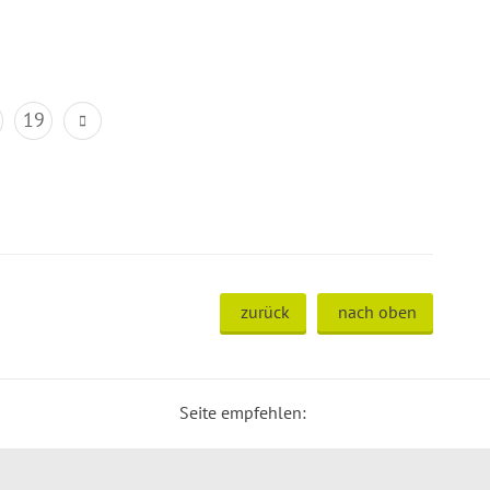
19
zurück
nach oben
Seite empfehlen: