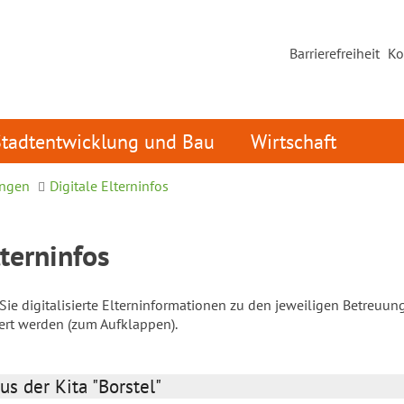
Barrierefreiheit
Ko
Stadtentwicklung und Bau
Wirtschaft
ungen
Digitale Elterninfos
lterninfos
ie digitalisierte Elterninformationen zu den jeweiligen Betreuun
iert werden (zum Aufklappen).
us der Kita "Borstel"