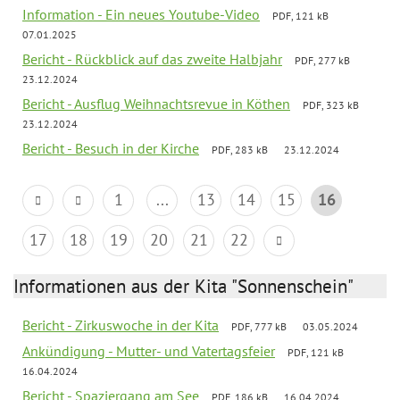
Information - Ein neues Youtube-Video
PDF, 121 kB
07.01.2025
Bericht - Rückblick auf das zweite Halbjahr
PDF, 277 kB
23.12.2024
Bericht - Ausflug Weihnachtsrevue in Köthen
PDF, 323 kB
23.12.2024
Bericht - Besuch in der Kirche
PDF, 283 kB
23.12.2024
1
...
13
14
15
16
17
18
19
20
21
22
Informationen aus der Kita "Sonnenschein"
Bericht - Zirkuswoche in der Kita
PDF, 777 kB
03.05.2024
Ankündigung - Mutter- und Vatertagsfeier
PDF, 121 kB
16.04.2024
Bericht - Spaziergang am See
PDF, 186 kB
16.04.2024