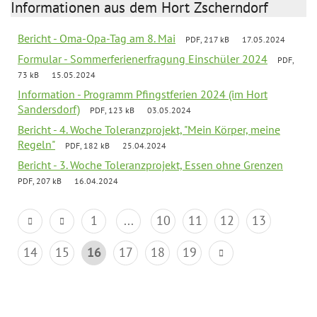
Informationen aus dem Hort Zscherndorf
Bericht - Oma-Opa-Tag am 8. Mai
PDF, 217 kB
17.05.2024
Formular - Sommerferienerfragung Einschüler 2024
PDF,
73 kB
15.05.2024
Information - Programm Pfingstferien 2024 (im Hort
Sandersdorf)
PDF, 123 kB
03.05.2024
Bericht - 4. Woche Toleranzprojekt, "Mein Körper, meine
Regeln"
PDF, 182 kB
25.04.2024
Bericht - 3. Woche Toleranzprojekt, Essen ohne Grenzen
PDF, 207 kB
16.04.2024
1
...
10
11
12
13
14
15
16
17
18
19