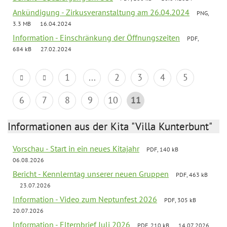
Ankündigung - Zirkusveranstaltung am 26.04.2024
PNG,
3.3 MB
16.04.2024
Information - Einschränkung der Öffnungszeiten
PDF,
684 kB
27.02.2024
1
...
2
3
4
5
6
7
8
9
10
11
Informationen aus der Kita "Villa Kunterbunt"
Vorschau - Start in ein neues Kitajahr
PDF, 140 kB
06.08.2026
Bericht - Kennlerntag unserer neuen Gruppen
PDF, 463 kB
23.07.2026
Information - Video zum Neptunfest 2026
PDF, 305 kB
20.07.2026
Information - Elternbrief Juli 2026
PDF, 210 kB
14.07.2026