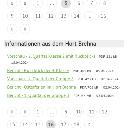
1
...
5
6
7
8
9
10
11
12
13
14
...
16
Informationen aus dem Hort Brehna
Vorschau - 2. Quartal Klasse 2 (mit Rückblick)
PDF, 221 kB
18.04.2024
Bericht - Rückblick der 4. Klasse
PDF, 401 kB
05.04.2024
Vorschau - 2. Quartal der Gruppe 3
PDF, 423 kB
02.04.2024
Bericht - Osterferien im Hort Brehna
PDF, 706 kB
02.04.2024
Bericht - 1. Quartal der Gruppe 3
PDF, 9.4 MB
02.04.2024
1
...
9
10
11
12
13
14
15
16
17
18