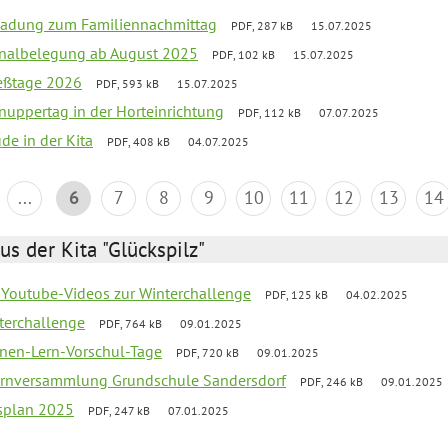
ladung zum Familiennachmittag
PDF, 287 kB
15.07.2025
onalbelegung ab August 2025
PDF, 102 kB
15.07.2025
ießtage 2026
PDF, 593 kB
15.07.2025
uppertag in der Horteinrichtung
PDF, 112 kB
07.07.2025
ude in der Kita
PDF, 408 kB
04.07.2025
...
6
7
8
9
10
11
12
13
14
us der Kita "Glückspilz"
 Youtube-Videos zur Winterchallenge
PDF, 125 kB
04.02.2025
terchallenge
PDF, 764 kB
09.01.2025
nen-Lern-Vorschul-Tage
PDF, 720 kB
09.01.2025
ernversammlung Grundschule Sandersdorf
PDF, 246 kB
09.01.2025
esplan 2025
PDF, 247 kB
07.01.2025