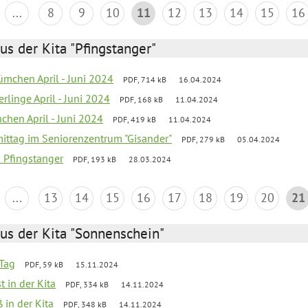
...
8
9
10
11
12
13
14
15
16
us der Kita "Pfingstanger"
mchen April - Juni 2024
PDF, 714 kB
16.04.2024
rlinge April - Juni 2024
PDF, 168 kB
11.04.2024
chen April - Juni 2024
PDF, 419 kB
11.04.2024
mittag im Seniorenzentrum "Gisander"
PDF, 279 kB
05.04.2024
a Pfingstanger
PDF, 193 kB
28.03.2024
...
13
14
15
16
17
18
19
20
21
us der Kita "Sonnenschein"
Tag
PDF, 59 kB
15.11.2024
t in der Kita
PDF, 334 kB
14.11.2024
 in der Kita
PDF, 348 kB
14.11.2024