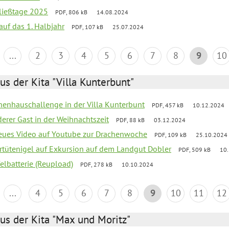
ließtage 2025
PDF, 806 kB
14.08.2024
 auf das 1. Halbjahr
PDF, 107 kB
25.07.2024
...
2
3
4
5
6
7
8
9
10
us der Kita "Villa Kunterbunt"
chenhauschallenge in der Villa Kunterbunt
PDF, 457 kB
10.12.2024
derer Gast in der Weihnachtszeit
PDF, 88 kB
03.12.2024
neues Video auf Youtube zur Drachenwoche
PDF, 109 kB
25.10.2024
ertütenigel auf Exkursion auf dem Landgut Dobler
PDF, 509 kB
10
felbatterie (Reupload)
PDF, 278 kB
10.10.2024
...
4
5
6
7
8
9
10
11
12
us der Kita "Max und Moritz"