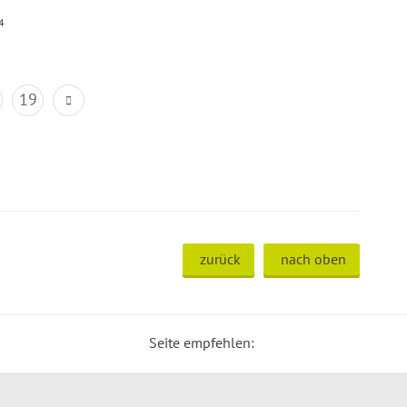
4
19
zurück
nach oben
Seite empfehlen: