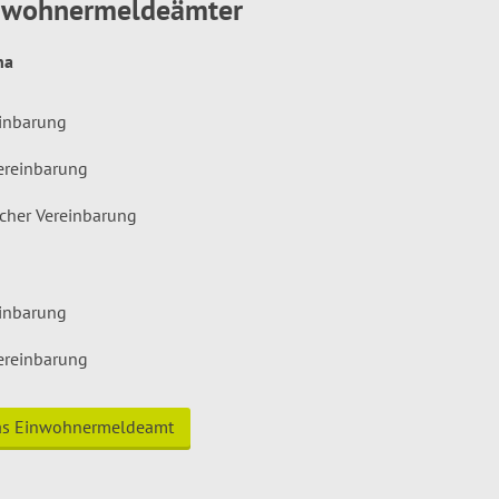
inwohnermeldeämter
hna
einbarung
ereinbarung
icher Vereinbarung
einbarung
ereinbarung
das Einwohnermeldeamt