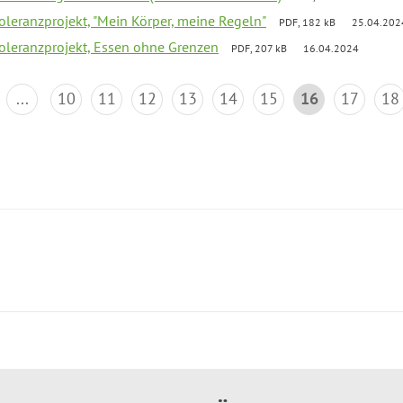
Toleranzprojekt, "Mein Körper, meine Regeln"
PDF, 182 kB
25.04.202
Toleranzprojekt, Essen ohne Grenzen
PDF, 207 kB
16.04.2024
...
10
11
12
13
14
15
16
17
18