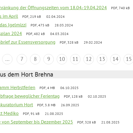
chränkung der Öffnungszeiten vom 18.04.-19.04.2024
PDF, 740 kB
s im April
PDF, 219 kB
02.04.2024
 das Igelmizzi
PDF, 475 kB
28.03.2024
esplan 2024
PDF, 482 kB
04.03.2024
nbrief zur Essensversorgung
PDF, 328 kB
29.02.2024
...
7
8
9
10
11
12
13
14
15
aus dem Hort Brehna
ramm Herbstferien
PDF, 4 MB
06.10.2025
abfrage beweglicher Ferientag
PDF, 128 kB
02.10.2025
nkuratorium Hort
PDF, 3.8 MB
26.09.2025
ekt Mediko
PDF, 91 kB
21.08.2025
se von September bis Dezember 2025
PDF, 328 kB
21.08.2025