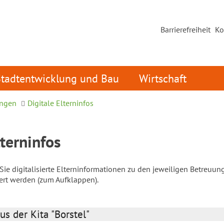
Barrierefreiheit
Ko
Stadtentwicklung und Bau
Wirtschaft
ungen
Digitale Elterninfos
lterninfos
ie digitalisierte Elterninformationen zu den jeweiligen Betreuun
iert werden (zum Aufklappen).
us der Kita "Borstel"