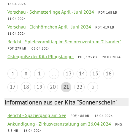
16.04.2024
Vorschau - Schmetterlinge April - Juni 2024
PDF, 168 kB
11.04.2024
Vorschau - Eichhörnchen April - Juni 2024
PDF, 419 kB
11.04.2024
Bericht - Spielevormittag im Seniorenzentrum "Gisander"
PDF, 279 kB
05.04.2024
Ostergrüße der Kita Pfingstanger
PDF, 193 kB
28.03.2024
1
...
13
14
15
16
17
18
19
20
21
22
Informationen aus der Kita "Sonnenschein"
Bericht - Spaziergang am See
PDF, 186 kB
16.04.2024
Ankündigung - Zirkusveranstaltung am 26.04.2024
PNG,
3.3 MB
16.04.2024