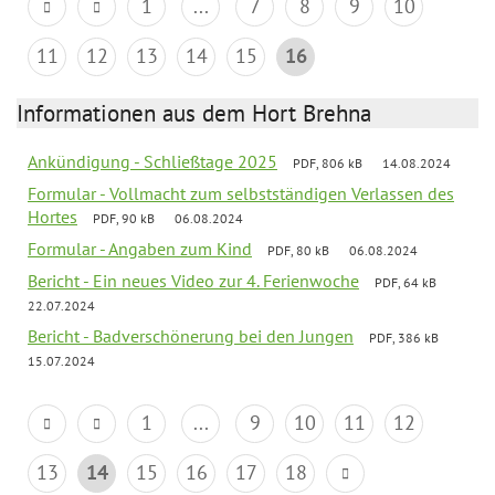
1
...
7
8
9
10
11
12
13
14
15
16
Informationen aus dem Hort Brehna
Ankündigung - Schließtage 2025
PDF, 806 kB
14.08.2024
Formular - Vollmacht zum selbstständigen Verlassen des
Hortes
PDF, 90 kB
06.08.2024
Formular - Angaben zum Kind
PDF, 80 kB
06.08.2024
Bericht - Ein neues Video zur 4. Ferienwoche
PDF, 64 kB
22.07.2024
Bericht - Badverschönerung bei den Jungen
PDF, 386 kB
15.07.2024
1
...
9
10
11
12
13
14
15
16
17
18