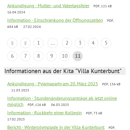
Ankündigung - Mutter- und Vatertagsfeier
PDF, 121 kB
16.04.2024
Information - Einschränkung der Öffnungszeiten
PDF,
684 kB
27.02.2024
1
...
2
3
4
5
6
7
8
9
10
11
Informationen aus der Kita "Villa Kunterbunt"
Ankündigung - Pyjamaparty am 20. März 2025
PDF, 156 kB
11.03.2025
Information - Stundenänderungsanträge ab jetzt online
möglich
PDF, 126 kB
06.03.2025
Information - Rückkehr einer Kollegin
PDF, 73 kB
17.02.2025
Bericht - Winterolympiade in der Villa Kunterbunt
PDF,