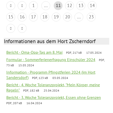
1
...
11
12
13
14
15
16
17
18
19
20
...
23
Informationen aus dem Hort Zscherndorf
Bericht - Oma-Opa-Tag am 8. Mai
PDF, 217 kB
17.05.2024
Formular - Sommerferienerfragung Einschüler 2024
PDF,
73 kB
15.05.2024
Information - Programm Pfingstferien 2024 (im Hort
Sandersdorf)
PDF, 123 kB
03.05.2024
Bericht - 4. Woche Toleranzprojekt, "Mein Körper, meine
Regeln"
PDF, 182 kB
25.04.2024
Bericht - 3. Woche Toleranzprojekt, Essen ohne Grenzen
PDF, 207 kB
16.04.2024