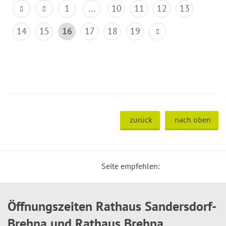
1
...
10
11
12
13
14
15
16
17
18
19
zurück
nach oben
Seite empfehlen:
Öffnungszeiten Rathaus Sandersdorf-
Brehna und Rathaus Brehna