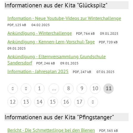
Informationen aus der Kita "Glückspilz"
Information - Neue Youtube-Videos zur Winterchallenge
PDF, 125 kB
04.02.2025
Ankündigung - Winterchallenge
PDF, 764 kB
09.01.2025
Ankündigung - Kennen-Lern-Vorschul-Tage
PDF, 720 kB
09.01.2025
Ankündigung - Elternversammlung Grundschule
Sandersdorf
PDF, 246 kB
09.01.2025
Information - Jahresplan 2025
PDF, 247 kB
07.01.2025
1
...
8
9
10
11
12
13
14
15
16
17
Informationen aus der Kita "Pfingstanger"
Bericht - Die Schmetterlinge bei den Bienen
PDF, 565 kB