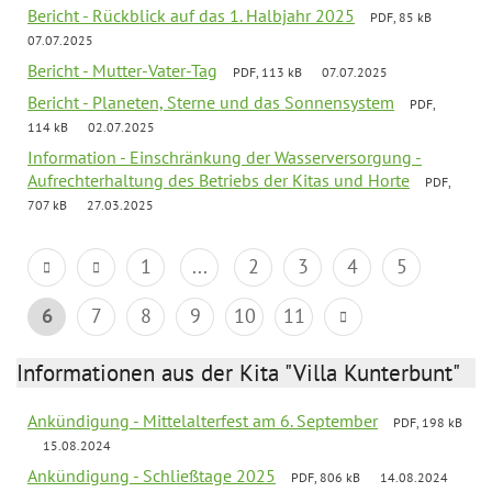
Bericht - Rückblick auf das 1. Halbjahr 2025
PDF, 85 kB
07.07.2025
Bericht - Mutter-Vater-Tag
PDF, 113 kB
07.07.2025
Bericht - Planeten, Sterne und das Sonnensystem
PDF,
114 kB
02.07.2025
Information - Einschränkung der Wasserversorgung -
Aufrechterhaltung des Betriebs der Kitas und Horte
PDF,
707 kB
27.03.2025
1
...
2
3
4
5
6
7
8
9
10
11
Informationen aus der Kita "Villa Kunterbunt"
Ankündigung - Mittelalterfest am 6. September
PDF, 198 kB
15.08.2024
Ankündigung - Schließtage 2025
PDF, 806 kB
14.08.2024