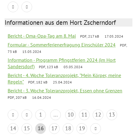
Informationen aus dem Hort Zscherndorf
Bericht - Oma-Opa-Tag am 8. Mai
PDF, 217 kB
17.05.2024
Formular - Sommerferienerfragung Einschüler 2024
PDF,
73 kB
15.05.2024
Information - Programm Pfingstferien 2024 (im Hort
Sandersdorf)
PDF, 123 kB
03.05.2024
Bericht - 4. Woche Toleranzprojekt, "Mein Körper, meine
Regeln"
PDF, 182 kB
25.04.2024
Bericht - 3. Woche Toleranzprojekt, Essen ohne Grenzen
PDF, 207 kB
16.04.2024
1
...
10
11
12
13
14
15
16
17
18
19