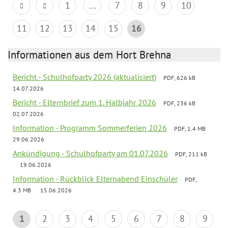
1
...
7
8
9
10
11
12
13
14
15
16
Informationen aus dem Hort Brehna
Bericht - Schulhofparty 2026 (aktualisiert)
PDF, 626 kB
14.07.2026
Bericht - Elternbrief zum 1. Halbjahr 2026
PDF, 236 kB
02.07.2026
Information - Programm Sommerferien 2026
PDF, 1.4 MB
29.06.2026
Ankündigung - Schulhofparty am 01.07.2026
PDF, 211 kB
19.06.2026
Information - Rückblick Elternabend Einschüler
PDF,
4.3 MB
15.06.2026
1
2
3
4
5
6
7
8
9