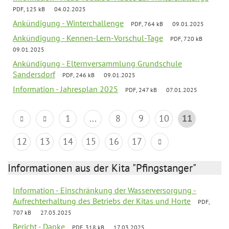
PDF, 125 kB
04.02.2025
Ankündigung - Winterchallenge
PDF, 764 kB
09.01.2025
Ankündigung - Kennen-Lern-Vorschul-Tage
PDF, 720 kB
09.01.2025
Ankündigung - Elternversammlung Grundschule
Sandersdorf
PDF, 246 kB
09.01.2025
Information - Jahresplan 2025
PDF, 247 kB
07.01.2025
1
...
8
9
10
11
12
13
14
15
16
17
Informationen aus der Kita "Pfingstanger"
Information - Einschränkung der Wasserversorgung -
Aufrechterhaltung des Betriebs der Kitas und Horte
PDF,
707 kB
27.03.2025
Bericht - Danke
PDF, 318 kB
17.03.2025