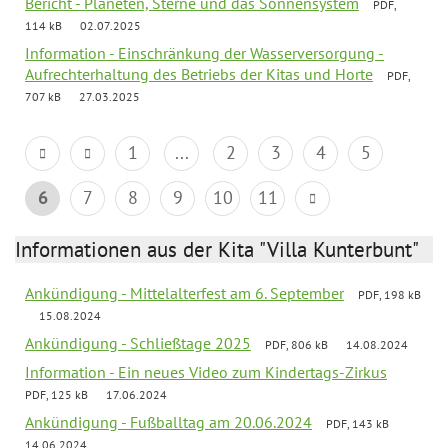
Bericht - Planeten, Sterne und das Sonnensystem
PDF,
114 kB
02.07.2025
Information - Einschränkung der Wasserversorgung -
Aufrechterhaltung des Betriebs der Kitas und Horte
PDF,
707 kB
27.03.2025
1
...
2
3
4
5
6
7
8
9
10
11
Informationen aus der Kita "Villa Kunterbunt"
Ankündigung - Mittelalterfest am 6. September
PDF, 198 kB
15.08.2024
Ankündigung - Schließtage 2025
PDF, 806 kB
14.08.2024
Information - Ein neues Video zum Kindertags-Zirkus
PDF, 125 kB
17.06.2024
Ankündigung - Fußballtag am 20.06.2024
PDF, 143 kB
14.06.2024