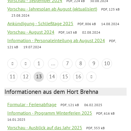
Vorschau - September 2024
PDF, 224 kB
30.08.2024
Vorschau - Jahresplan ab August (aktualisiert)
PDF, 125 kB
23.08.2024
Ankündigung - Schließtage 2025
PDF, 806 kB
14.08.2024
Vorschau - August 2024
PDF, 163 kB
02.08.2024
Information - Personaleinteilung ab August 2024
PDF,
121 kB
19.07.2024
1
...
7
8
9
10
11
12
13
14
15
16
Informationen aus dem Hort Brehna
Formular - Ferienabfrage
PDF, 121 kB
06.02.2025
Information - Programm Winterferien 2025
PDF, 616 kB
16.01.2025
Vorschau - Ausblick auf das Jahr 2025
PDF, 353 kB