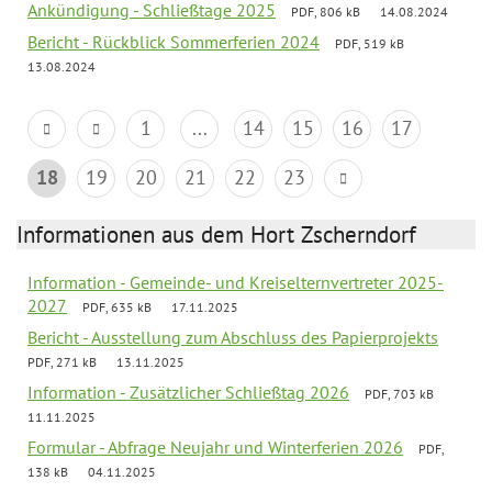
Ankündigung - Schließtage 2025
PDF, 806 kB
14.08.2024
Bericht - Rückblick Sommerferien 2024
PDF, 519 kB
13.08.2024
1
...
14
15
16
17
18
19
20
21
22
23
Informationen aus dem Hort Zscherndorf
Information - Gemeinde- und Kreiselternvertreter 2025-
2027
PDF, 635 kB
17.11.2025
Bericht - Ausstellung zum Abschluss des Papierprojekts
PDF, 271 kB
13.11.2025
Information - Zusätzlicher Schließtag 2026
PDF, 703 kB
11.11.2025
Formular - Abfrage Neujahr und Winterferien 2026
PDF,
138 kB
04.11.2025