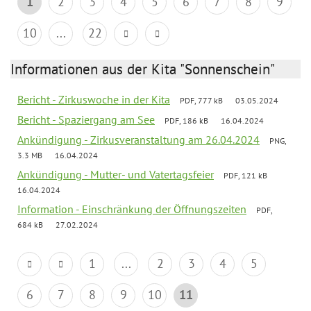
1
2
3
4
5
6
7
8
9
10
...
22
Informationen aus der Kita "Sonnenschein"
Bericht - Zirkuswoche in der Kita
PDF, 777 kB
03.05.2024
Bericht - Spaziergang am See
PDF, 186 kB
16.04.2024
Ankündigung - Zirkusveranstaltung am 26.04.2024
PNG,
3.3 MB
16.04.2024
Ankündigung - Mutter- und Vatertagsfeier
PDF, 121 kB
16.04.2024
Information - Einschränkung der Öffnungszeiten
PDF,
684 kB
27.02.2024
1
...
2
3
4
5
6
7
8
9
10
11