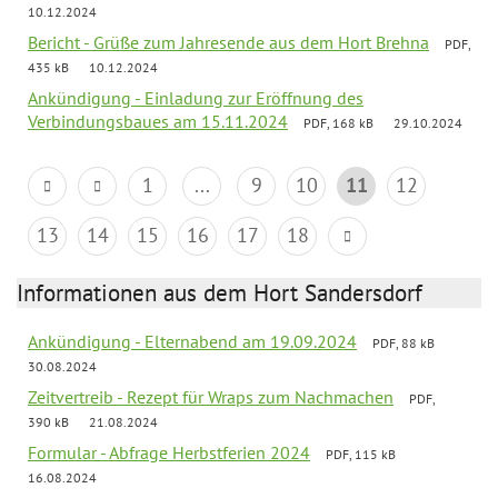
10.12.2024
Bericht - Grüße zum Jahresende aus dem Hort Brehna
PDF,
435 kB
10.12.2024
Ankündigung - Einladung zur Eröffnung des
Verbindungsbaues am 15.11.2024
PDF, 168 kB
29.10.2024
1
...
9
10
11
12
13
14
15
16
17
18
Informationen aus dem Hort Sandersdorf
Ankündigung - Elternabend am 19.09.2024
PDF, 88 kB
30.08.2024
Zeitvertreib - Rezept für Wraps zum Nachmachen
PDF,
390 kB
21.08.2024
Formular - Abfrage Herbstferien 2024
PDF, 115 kB
16.08.2024