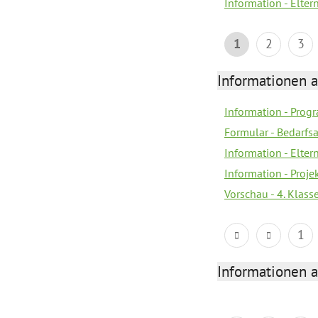
Information - Elter
1
2
3
Informationen 
Information - Prog
Formular - Bedarfs
Information - Elter
Information - Proj
Vorschau - 4. Klas
1
Informationen 