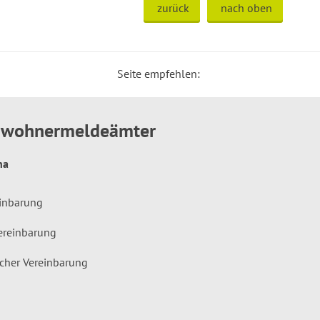
zurück
nach oben
Seite empfehlen:
inwohnermeldeämter
hna
einbarung
ereinbarung
icher Vereinbarung