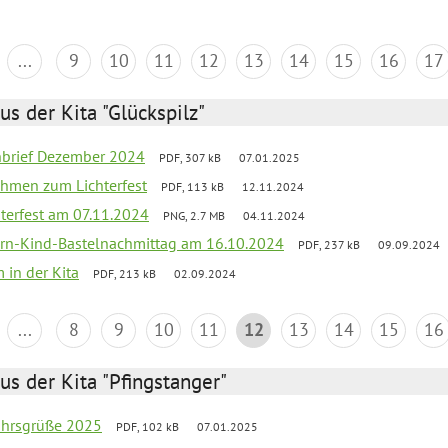
...
9
10
11
12
13
14
15
16
17
us der Kita "Glückspilz"
rnbrief Dezember 2024
PDF, 307 kB
07.01.2025
ahmen zum Lichterfest
PDF, 113 kB
12.11.2024
terfest am 07.11.2024
PNG, 2.7 MB
04.11.2024
ern-Kind-Bastelnachmittag am 16.10.2024
PDF, 237 kB
09.09.2024
 in der Kita
PDF, 213 kB
02.09.2024
...
8
9
10
11
12
13
14
15
16
us der Kita "Pfingstanger"
ahrsgrüße 2025
PDF, 102 kB
07.01.2025