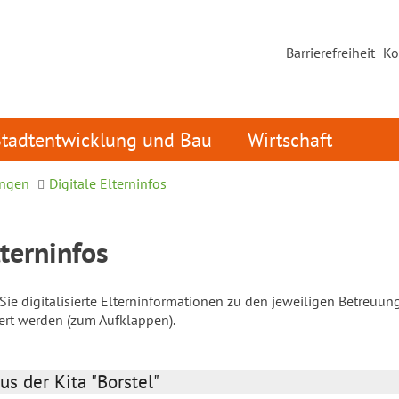
Barrierefreiheit
Ko
Stadtentwicklung und Bau
Wirtschaft
ungen
Digitale Elterninfos
lterninfos
ie digitalisierte Elterninformationen zu den jeweiligen Betreuun
iert werden (zum Aufklappen).
us der Kita "Borstel"