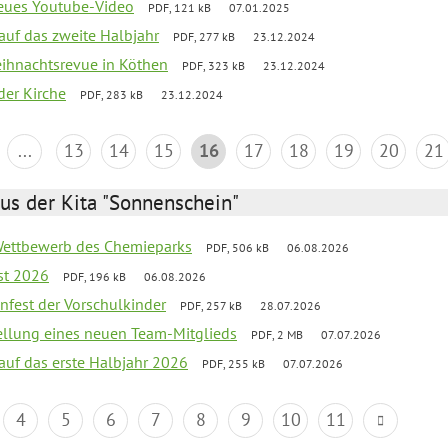
neues Youtube-Video
PDF, 121 kB
07.01.2025
 auf das zweite Halbjahr
PDF, 277 kB
23.12.2024
Weihnachtsrevue in Köthen
PDF, 323 kB
23.12.2024
der Kirche
PDF, 283 kB
23.12.2024
...
13
14
15
16
17
18
19
20
21
us der Kita "Sonnenschein"
 Wettbewerb des Chemieparks
PDF, 506 kB
06.08.2026
st 2026
PDF, 196 kB
06.08.2026
enfest der Vorschulkinder
PDF, 257 kB
28.07.2026
tellung eines neuen Team-Mitglieds
PDF, 2 MB
07.07.2026
 auf das erste Halbjahr 2026
PDF, 255 kB
07.07.2026
4
5
6
7
8
9
10
11