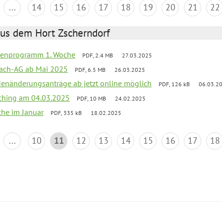
...
14
15
16
17
18
19
20
21
22
aus dem Hort Zscherndorf
rienprogramm 1. Woche
PDF, 2.4 MB
27.03.2025
ach-AG ab Mai 2025
PDF, 6.5 MB
26.03.2025
denänderungsanträge ab jetzt online möglich
PDF, 126 kB
06.03.2
ching am 04.03.2025
PDF, 10 MB
24.02.2025
che im Januar
PDF, 335 kB
18.02.2025
...
10
11
12
13
14
15
16
17
18