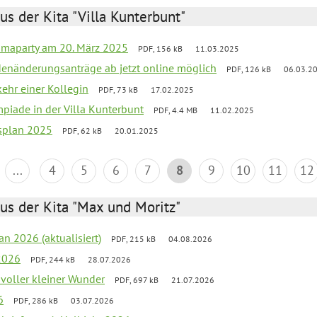
us der Kita "Villa Kunterbunt"
amaparty am 20. März 2025
PDF, 156 kB
11.03.2025
denänderungsanträge ab jetzt online möglich
PDF, 126 kB
06.03.2
ehr einer Kollegin
PDF, 73 kB
17.02.2025
mpiade in der Villa Kunterbunt
PDF, 4.4 MB
11.02.2025
esplan 2025
PDF, 62 kB
20.01.2025
...
4
5
6
7
8
9
10
11
12
us der Kita "Max und Moritz"
an 2026 (aktualisiert)
PDF, 215 kB
04.08.2026
2026
PDF, 244 kB
28.07.2026
 voller kleiner Wunder
PDF, 697 kB
21.07.2026
6
PDF, 286 kB
03.07.2026