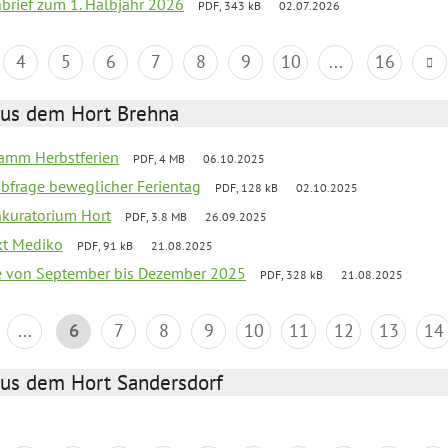
nbrief zum 1. Halbjahr 2026
PDF, 343 kB
02.07.2026
4
5
6
7
8
9
10
...
16
aus dem Hort Brehna
ramm Herbstferien
PDF, 4 MB
06.10.2025
abfrage beweglicher Ferientag
PDF, 128 kB
02.10.2025
nkuratorium Hort
PDF, 3.8 MB
26.09.2025
ekt Mediko
PDF, 91 kB
21.08.2025
se von September bis Dezember 2025
PDF, 328 kB
21.08.2025
...
6
7
8
9
10
11
12
13
14
aus dem Hort Sandersdorf