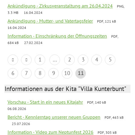
Ankündigung - Zirkusveranstaltung am 26.04.2024
PNG,
3.3 MB
16.04.2024
Ankündigung - Mutter- und Vatertagsfeier
PDF, 121 kB
16.04.2024
Information - Einschränkung der Öffnungszeiten
PDF,
684 kB
27.02.2024
1
...
2
3
4
5
6
7
8
9
10
11
Informationen aus der Kita "Villa Kunterbunt"
Vorschau - Start in ein neues Kitajahr
PDF, 140 kB
06.08.2026
Bericht - Kennlerntag unserer neuen Gruppen
PDF, 463 kB
23.07.2026
Information - Video zum Neptunfest 2026
PDF, 305 kB