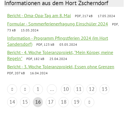
Informationen aus dem Hort Zscherndorf
Bericht - Oma-Opa-Tag am 8. Mai
PDF, 217 kB
17.05.2024
Formular - Sommerferienerfragung Einschüler 2024
PDF,
73 kB
15.05.2024
Information - Programm Pfingstferien 2024 (im Hort
Sandersdorf)
PDF, 123 kB
03.05.2024
Bericht - 4. Woche Toleranzprojekt, "Mein Körper, meine
Regeln"
PDF, 182 kB
25.04.2024
Bericht - 3. Woche Toleranzprojekt, Essen ohne Grenzen
PDF, 207 kB
16.04.2024
1
...
10
11
12
13
14
15
16
17
18
19