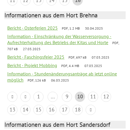
11
12
13
14
15
16
Informationen aus dem Hort Brehna
Bericht - Osterferien 2025
PDF, 1.2 MB
30.04.2025
Information - Einschränkung der Wasserversorgung -
Aufrechterhaltung des Betriebs der Kitas und Horte
PDF,
707 kB
27.03.2025
Bericht - Faschingsfeier 2025
PDF, 697 kB
07.03.2025
Bericht - Projekt Mobbing
PDF, 4.4 MB
07.03.2025
Information - Stundenänderungsanträge ab jetzt online
möglich
PDF, 126 kB
06.03.2025
1
...
9
10
11
12
13
14
15
16
17
18
Informationen aus dem Hort Sandersdorf