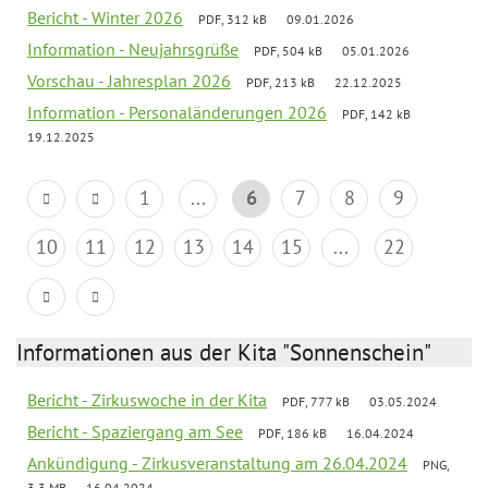
Bericht - Winter 2026
PDF, 312 kB
09.01.2026
Information - Neujahrsgrüße
PDF, 504 kB
05.01.2026
Vorschau - Jahresplan 2026
PDF, 213 kB
22.12.2025
Information - Personaländerungen 2026
PDF, 142 kB
19.12.2025
1
...
6
7
8
9
10
11
12
13
14
15
...
22
Informationen aus der Kita "Sonnenschein"
Bericht - Zirkuswoche in der Kita
PDF, 777 kB
03.05.2024
Bericht - Spaziergang am See
PDF, 186 kB
16.04.2024
Ankündigung - Zirkusveranstaltung am 26.04.2024
PNG,
3.3 MB
16.04.2024