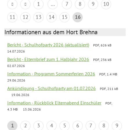
1
...
7
8
9
10
11
12
13
14
15
16
Informationen aus dem Hort Brehna
Bericht - Schulhofparty 2026 (aktualisiert)
PDF, 626 kB
14.07.2026
Bericht - Elternbrief zum 1. Halbjahr 2026
PDF, 236 kB
02.07.2026
Information - Programm Sommerferien 2026
PDF, 1.4 MB
29.06.2026
Ankündigung - Schulhofparty am 01.07.2026
PDF, 211 kB
19.06.2026
Information - Rückblick Elternabend Einschüler
PDF,
4.3 MB
15.06.2026
1
2
3
4
5
6
7
8
9