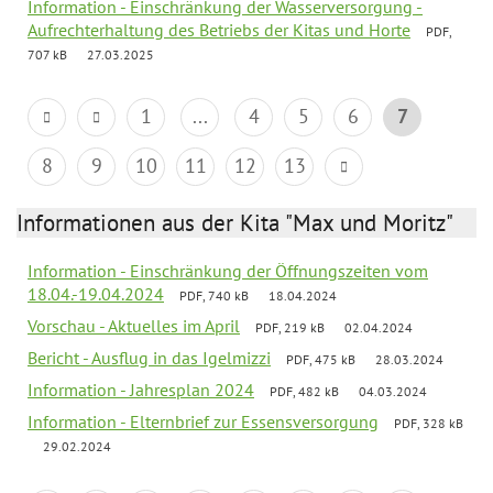
Information - Einschränkung der Wasserversorgung -
Aufrechterhaltung des Betriebs der Kitas und Horte
PDF,
707 kB
27.03.2025
1
...
4
5
6
7
8
9
10
11
12
13
Informationen aus der Kita "Max und Moritz"
Information - Einschränkung der Öffnungszeiten vom
18.04.-19.04.2024
PDF, 740 kB
18.04.2024
Vorschau - Aktuelles im April
PDF, 219 kB
02.04.2024
Bericht - Ausflug in das Igelmizzi
PDF, 475 kB
28.03.2024
Information - Jahresplan 2024
PDF, 482 kB
04.03.2024
Information - Elternbrief zur Essensversorgung
PDF, 328 kB
29.02.2024