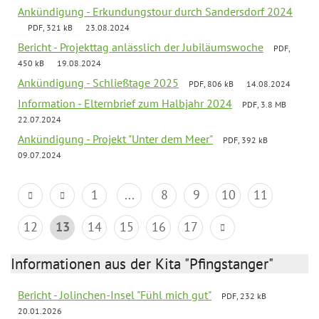
Ankündigung - Erkundungstour durch Sandersdorf 2024
PDF, 321 kB
23.08.2024
Bericht - Projekttag anlässlich der Jubiläumswoche
PDF,
450 kB
19.08.2024
Ankündigung - Schließtage 2025
PDF, 806 kB
14.08.2024
Information - Elternbrief zum Halbjahr 2024
PDF, 3.8 MB
22.07.2024
Ankündigung - Projekt "Unter dem Meer"
PDF, 392 kB
09.07.2024
1
...
8
9
10
11
12
13
14
15
16
17
Informationen aus der Kita "Pfingstanger"
Bericht - Jolinchen-Insel "Fühl mich gut"
PDF, 232 kB
20.01.2026