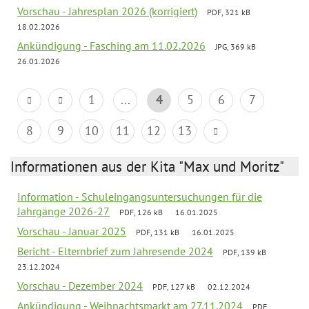
Vorschau - Jahresplan 2026 (korrigiert)
PDF, 321 kB
18.02.2026
Ankündigung - Fasching am 11.02.2026
JPG, 369 kB
26.01.2026
1
...
4
5
6
7
8
9
10
11
12
13
Informationen aus der Kita "Max und Moritz"
Information - Schuleingangsuntersuchungen für die
Jahrgänge 2026-27
PDF, 126 kB
16.01.2025
Vorschau - Januar 2025
PDF, 131 kB
16.01.2025
Bericht - Elternbrief zum Jahresende 2024
PDF, 139 kB
23.12.2024
Vorschau - Dezember 2024
PDF, 127 kB
02.12.2024
Ankündigung - Weihnachtsmarkt am 27.11.2024
PDF,